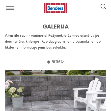
Pagalbos
Įrankiai
nuoroda:
GALERIJA
Atraskite sau tinkamiausią! Pažymėkite žemiau esančius jus
dominančius kriterijus. Kuo daugiau kriterijų pasirinksite, tuo
tikslesnę informaciją jums bus suteikta.
FILTRERA