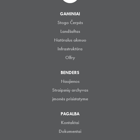
GAMINIAI
Stogo Čerpės
Landšaftas
Natūralus akmuo
Infrastruktūra
Olfry
BENDERS
Naujienos
Straipsnių archyvas
įmonės prisistatyme
PAGALBA
Kontaktai
Dokumentai