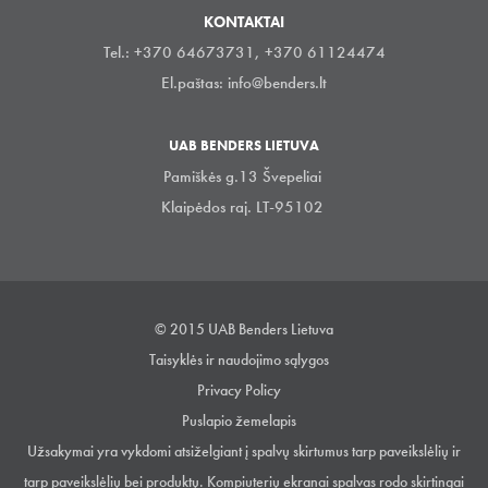
KONTAKTAI
Tel.: +370 64673731, +370 61124474
El.paštas:
info@benders.lt
UAB BENDERS LIETUVA
Pamiškės g.13 Švepeliai
Klaipėdos raj. LT-95102
© 2015 UAB Benders Lietuva
Taisyklės ir naudojimo sąlygos
Privacy Policy
Puslapio žemelapis
Užsakymai yra vykdomi atsiželgiant į spalvų skirtumus tarp paveikslėlių ir
tarp paveikslėlių bei produktų. Kompiuterių ekranai spalvas rodo skirtingai