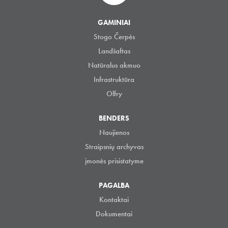
GAMINIAI
Stogo Čerpės
Landšaftas
Natūralus akmuo
Infrastruktūra
Olfry
BENDERS
Naujienos
Straipsnių archyvas
įmonės prisistatyme
PAGALBA
Kontaktai
Dokumentai