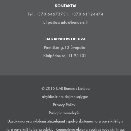
KONTAKTAI
Tel.: +370 64673731, +370 61124474
El.paštas:
info@benders.lt
UAB BENDERS LIETUVA
Pamiškės g.13 Švepeliai
Klaipėdos raj. LT-95102
© 2015 UAB Benders Lietuva
Taisyklės ir naudojimo sąlygos
Privacy Policy
Puslapio žemelapis
Užsakymai yra vykdomi atsiželgiant į spalvų skirtumus tarp paveikslėlių ir
tarp paveikslėlių bei produktų. Kompiuterių ekranai spalvas rodo skirtingai