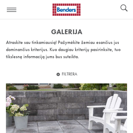
Pagalbos
Įrankiai
nuoroda:
GALERIJA
Atraskite sau tinkamiausią! Pažymėkite žemiau esančius jus
dominančius kriterijus. Kuo daugiau kriterijų pasirinksite, tuo
tikslesnę informaciją jums bus suteikta.
FILTRERA