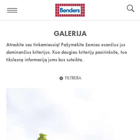
Pagalbos
Įrankiai
nuoroda:
GALERIJA
Atraskite sau tinkamiausią! Pažymėkite žemiau esančius jus
dominančius kriterijus. Kuo daugiau kriterijų pasirinksite, tuo
tikslesnę informaciją jums bus suteikta.
FILTRERA