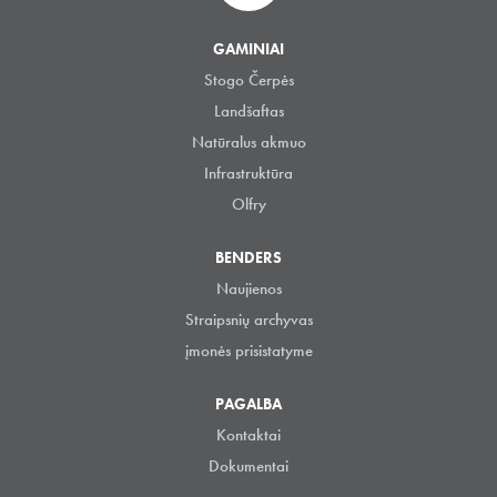
GAMINIAI
Stogo Čerpės
Landšaftas
Natūralus akmuo
Infrastruktūra
Olfry
BENDERS
Naujienos
Straipsnių archyvas
įmonės prisistatyme
PAGALBA
Kontaktai
Dokumentai