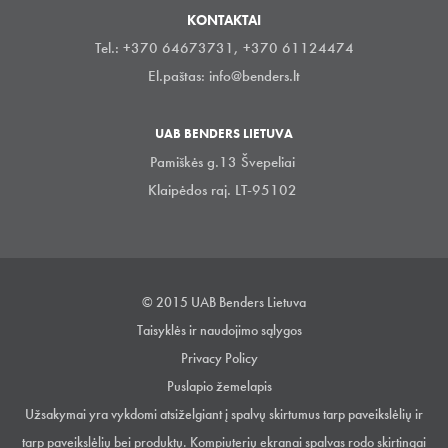
KONTAKTAI
Tel.: +370 64673731, +370 61124474
El.paštas:
info@benders.lt
UAB BENDERS LIETUVA
Pamiškės g.13 Švepeliai
Klaipėdos raj. LT-95102
© 2015 UAB Benders Lietuva
Taisyklės ir naudojimo sąlygos
Privacy Policy
Puslapio žemelapis
Užsakymai yra vykdomi atsiželgiant į spalvų skirtumus tarp paveikslėlių ir
tarp paveikslėlių bei produktų. Kompiuterių ekranai spalvas rodo skirtingai