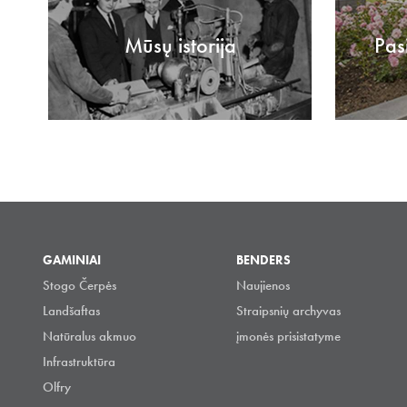
Mūsų istorija
Pas
GAMINIAI
BENDERS
Stogo Čerpės
Naujienos
Landšaftas
Straipsnių archyvas
Natūralus akmuo
įmonės prisistatyme
Infrastruktūra
Olfry