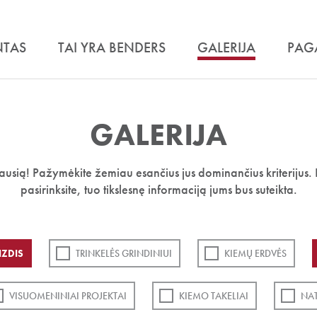
NTAS
TAI YRA BENDERS
GALERIJA
PAG
GALERIJA
iausią! Pažymėkite žemiau esančius jus dominančius kriterijus. 
pasirinksite, tuo tikslesnę informaciją jums bus suteikta.
IZDIS
TRINKELĖS GRINDINIUI
KIEMŲ ERDVĖS
VISUOMENINIAI PROJEKTAI
KIEMO TAKELIAI
NA