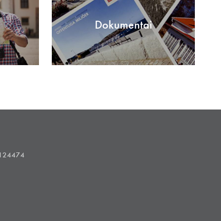
Dokumentai
1124474