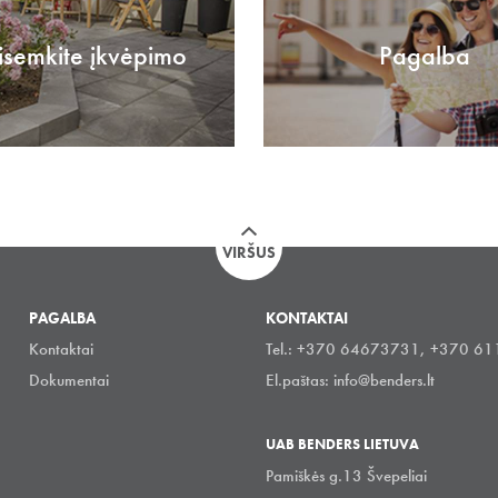
isemkite įkvėpimo
Pagalba
VIRŠUS
PAGALBA
KONTAKTAI
Kontaktai
Tel.: +370 64673731, +370 6
Dokumentai
El.paštas:
info@benders.lt
UAB BENDERS LIETUVA
Pamiškės g.13 Švepeliai