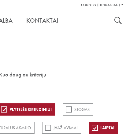
Pagalbos
COUNTRY (LITHUANIAN)
Įrankiai
nuoroda:
ALBA
KONTAKTAI
Kuo daugiau kriterijų
PLYTELĖS GRINDINIUI
STOGAS
TŪRALUS AKMUO
ĮVAŽIAVIMAI
LAIPTAI