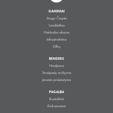
GAMINIAI
Stogo Čerpės
Landšaftas
Natūralus akmuo
Infrastruktūra
Olfry
BENDERS
Naujienos
Straipsnių archyvas
įmonės prisistatyme
PAGALBA
Kontaktai
Dokumentai