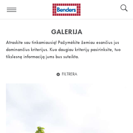
Pagalbos
Įrankiai
nuoroda:
GALERIJA
Atraskite sau tinkamiausią! Pažymėkite žemiau esančius jus
dominančius kriterijus. Kuo daugiau kriterijų pasirinksite, tuo
tikslesnę informaciją jums bus suteikta.
FILTRERA