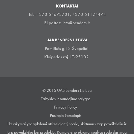
KONTAKTAI
Tel.: +370 64673731, +370 61124474
El.paštas:
info@benders.lt
UAB BENDERS LIETUVA
Pamiškės g.13 Švepeliai
Klaipėdos raj. LT-95102
© 2015 UAB Benders Lietuva
Taisyklės ir naudojimo sąlygos
Privacy Policy
Puslapio žemelapis
Užsakymai yra vykdomi atsiželgiant į spalvų skirtumus tarp paveikslėlių ir
tarp paveikslėlių bei produktų. Kompiuterių ekranai spalvas rodo skirtingai