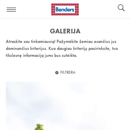
Pagalbos
Įrankiai
nuoroda:
GALERIJA
Atraskite sau tinkamiausią! Pažymėkite žemiau esančius jus
dominančius kriterijus. Kuo daugiau kriterijų pasirinksite, tuo
tikslesnę informaciją jums bus suteikta.
FILTRERA