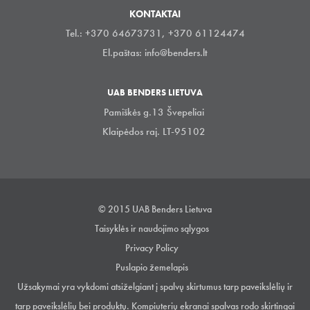
KONTAKTAI
Tel.: +370 64673731, +370 61124474
El.paštas:
info@benders.lt
UAB BENDERS LIETUVA
Pamiškės g.13 Švepeliai
Klaipėdos raj. LT-95102
© 2015 UAB Benders Lietuva
Taisyklės ir naudojimo sąlygos
Privacy Policy
Puslapio žemelapis
Užsakymai yra vykdomi atsiželgiant į spalvų skirtumus tarp paveikslėlių ir
tarp paveikslėlių bei produktų. Kompiuterių ekranai spalvas rodo skirtingai