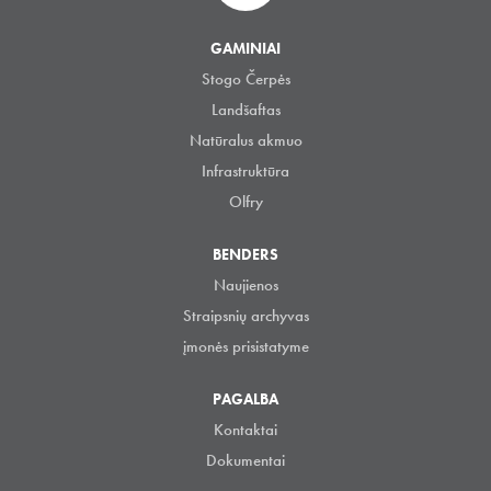
GAMINIAI
Stogo Čerpės
Landšaftas
Natūralus akmuo
Infrastruktūra
Olfry
BENDERS
Naujienos
Straipsnių archyvas
įmonės prisistatyme
PAGALBA
Kontaktai
Dokumentai