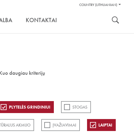
Pagalbos
COUNTRY (LITHUANIAN)
Įrankiai
nuoroda:
ALBA
KONTAKTAI
Kuo daugiau kriterijų
PLYTELĖS GRINDINIUI
STOGAS
TŪRALUS AKMUO
ĮVAŽIAVIMAI
LAIPTAI