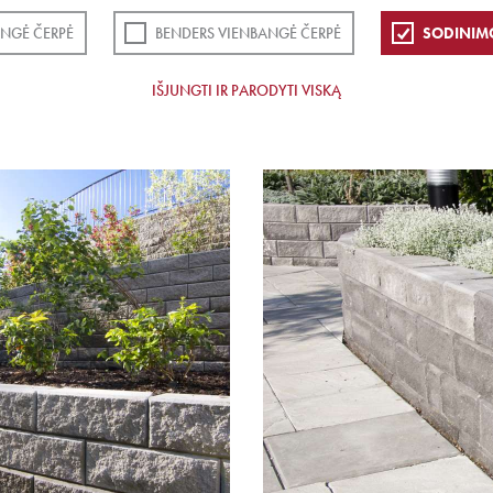
NGĖ ČERPĖ
BENDERS VIENBANGĖ ČERPĖ
SODINIM
IŠJUNGTI IR PARODYTI VISKĄ