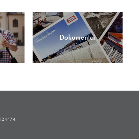
Dokumentai
1124474