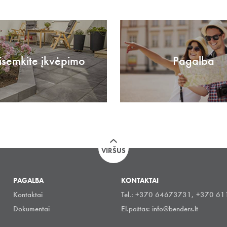
isemkite įkvėpimo
Pagalba
VIRŠUS
PAGALBA
KONTAKTAI
Kontaktai
Tel.: +370 64673731, +370 6
Dokumentai
El.paštas:
info@benders.lt