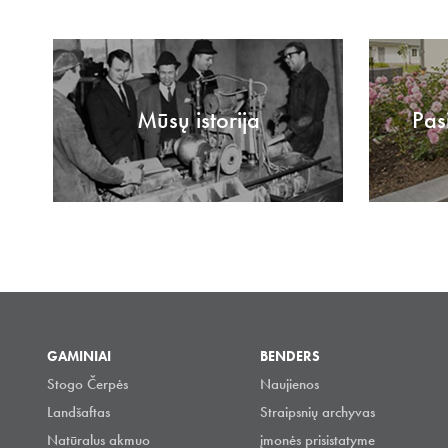
Mūsų istorija
Pas
GAMINIAI
BENDERS
Stogo Čerpės
Naujienos
Landšaftas
Straipsnių archyvas
Natūralus akmuo
įmonės prisistatyme