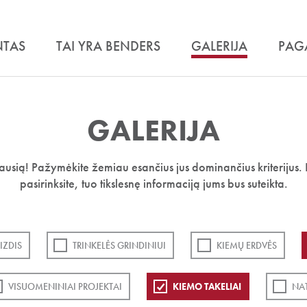
NTAS
TAI YRA BENDERS
GALERIJA
PAG
GALERIJA
iausią! Pažymėkite žemiau esančius jus dominančius kriterijus. 
pasirinksite, tuo tikslesnę informaciją jums bus suteikta.
IZDIS
TRINKELĖS GRINDINIUI
KIEMŲ ERDVĖS
VISUOMENINIAI PROJEKTAI
KIEMO TAKELIAI
NA