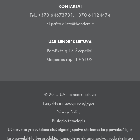
KONTAKTAI
Tel.: +370 64673731, +370 61124474
El.paštas:
info@benders.lt
UAB BENDERS LIETUVA
Pamiškės g.13 Švepeliai
Klaipėdos raj. LT-95102
© 2015 UAB Benders Lietuva
Taisyklės ir naudojimo sąlygos
Privacy Policy
Puslapio žemelapis
Užsakymai yra vykdomi atsiželgiant į spalvų skirtumus tarp paveikslėlių ir
tarp paveikslėlių bei produktų. Kompiuterių ekranai spalvas rodo skirtingai