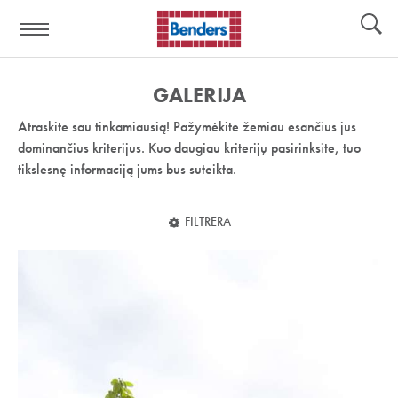
Pagalbos
Įrankiai
nuoroda:
GALERIJA
Atraskite sau tinkamiausią! Pažymėkite žemiau esančius jus
dominančius kriterijus. Kuo daugiau kriterijų pasirinksite, tuo
tikslesnę informaciją jums bus suteikta.
FILTRERA