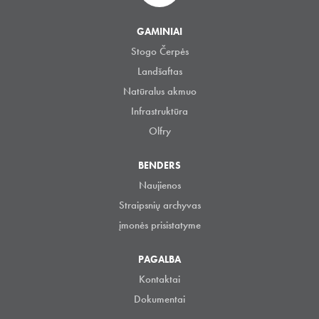
GAMINIAI
Stogo Čerpės
Landšaftas
Natūralus akmuo
Infrastruktūra
Olfry
BENDERS
Naujienos
Straipsnių archyvas
įmonės prisistatyme
PAGALBA
Kontaktai
Dokumentai