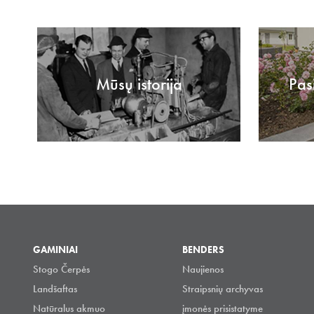
Mūsų istorija
Pas
GAMINIAI
BENDERS
Stogo Čerpės
Naujienos
Landšaftas
Straipsnių archyvas
Natūralus akmuo
įmonės prisistatyme