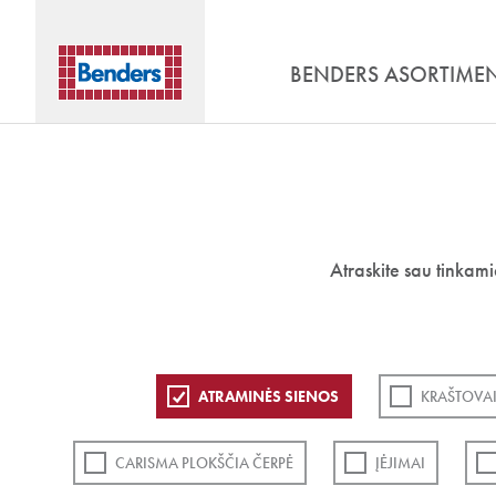
BENDERS ASORTIME
Atraskite sau tinkam
ATRAMINĖS SIENOS
KRAŠTOVAI
CARISMA PLOKŠČIA ČERPĖ
ĮĖJIMAI