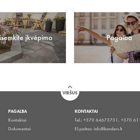
isemkite įkvėpimo
Pagalba
VIRŠUS
PAGALBA
KONTAKTAI
Kontaktai
Tel.: +370 64673731, +370 6
Dokumentai
El.paštas:
info@benders.lt