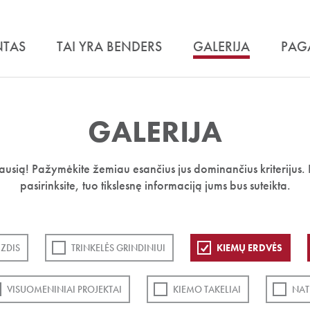
NTAS
TAI YRA BENDERS
GALERIJA
PAG
GALERIJA
iausią! Pažymėkite žemiau esančius jus dominančius kriterijus. 
pasirinksite, tuo tikslesnę informaciją jums bus suteikta.
ZDIS
TRINKELĖS GRINDINIUI
KIEMŲ ERDVĖS
VISUOMENINIAI PROJEKTAI
KIEMO TAKELIAI
NAT