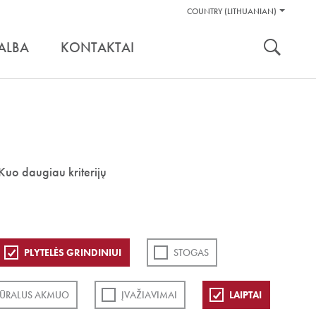
Pagalbos
COUNTRY (LITHUANIAN)
Įrankiai
nuoroda:
ALBA
KONTAKTAI
Kuo daugiau kriterijų
PLYTELĖS GRINDINIUI
STOGAS
ŪRALUS AKMUO
ĮVAŽIAVIMAI
LAIPTAI