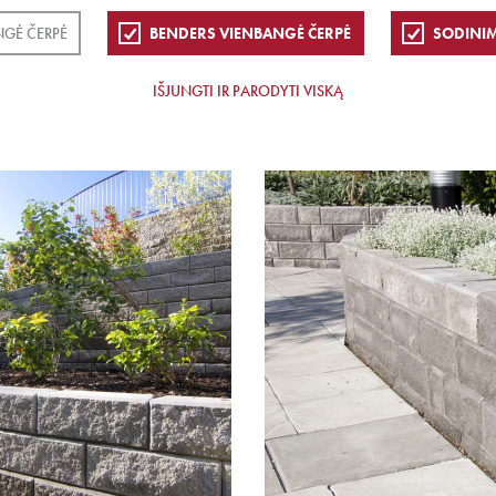
NGĖ ČERPĖ
BENDERS VIENBANGĖ ČERPĖ
SODINIM
IŠJUNGTI IR PARODYTI VISKĄ