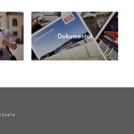
Dokumentai
1124474