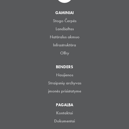
GAMINIAI
Stogo Čerpės
Landšaftas
Natūralus akmuo
Infrastruktūra
Olfry
BENDERS
Naujienos
Straipsnių archyvas
įmonės prisistatyme
PAGALBA
Kontaktai
Dokumentai