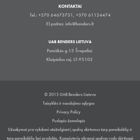
KONTAKTAI
Tel.: +370 64673731, +370 61124474
El.paštas:
info@benders.lt
UAB BENDERS LIETUVA
Pamiškės g.13 Švepeliai
Klaipėdos raj. LT-95102
© 2015 UAB Benders Lietuva
Taisyklės ir naudojimo sąlygos
Privacy Policy
Puslapio žemelapis
Užsakymai yra vykdomi atsiželgiant į spalvų skirtumus tarp paveikslėlių ir
tarp paveikslėlių bei produktų. Kompiuterių ekranai spalvas rodo skirtingai