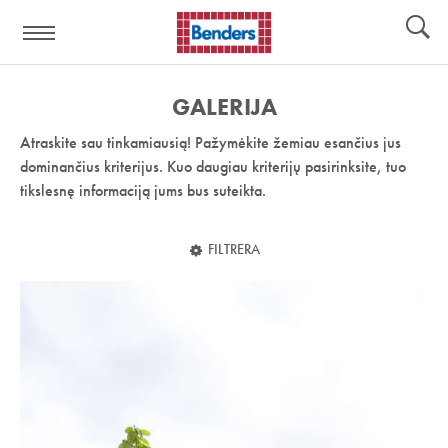
Pagalbos
Įrankiai
nuoroda:
GALERIJA
Atraskite sau tinkamiausią! Pažymėkite žemiau esančius jus
dominančius kriterijus. Kuo daugiau kriterijų pasirinksite, tuo
tikslesnę informaciją jums bus suteikta.
FILTRERA