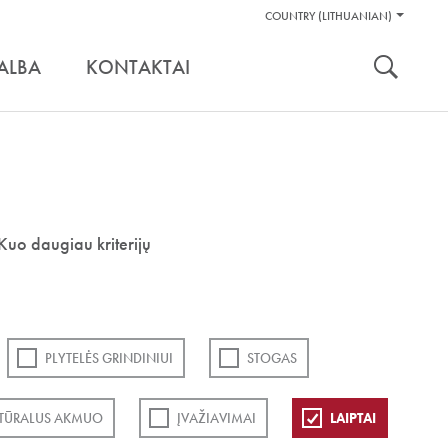
Pagalbos
COUNTRY (LITHUANIAN)
Įrankiai
nuoroda:
ALBA
KONTAKTAI
Kuo daugiau kriterijų
PLYTELĖS GRINDINIUI
STOGAS
TŪRALUS AKMUO
ĮVAŽIAVIMAI
LAIPTAI