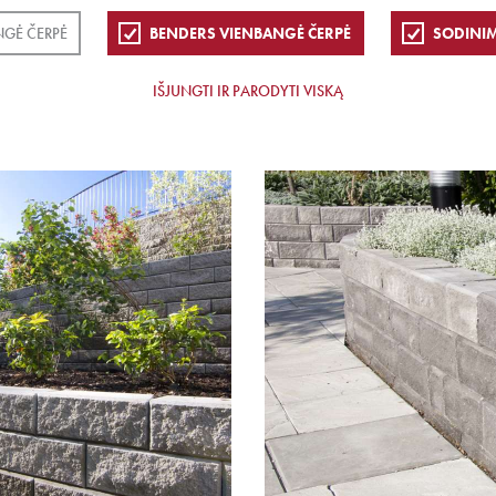
NGĖ ČERPĖ
BENDERS VIENBANGĖ ČERPĖ
SODINIM
IŠJUNGTI IR PARODYTI VISKĄ