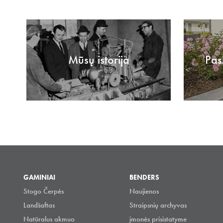
Mūsų istorija
Pas
GAMINIAI
BENDERS
Stogo Čerpės
Naujienos
Landšaftas
Straipsnių archyvas
Natūralus akmuo
įmonės prisistatyme