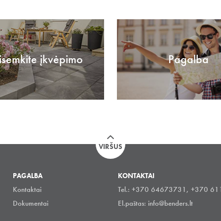
isemkite įkvėpimo
Pagalba
VIRŠUS
PAGALBA
KONTAKTAI
Kontaktai
Tel.: +370 64673731, +370 6
Dokumentai
El.paštas:
info@benders.lt