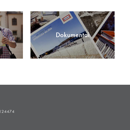
Dokumentai
1124474