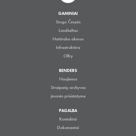
GAMINIAI
Stogo Čerpės
Landšaftas
Natūralus akmuo
Infrastruktūra
Olfry
BENDERS
Naujienos
Straipsnių archyvas
įmonės prisistatyme
PAGALBA
Kontaktai
Dokumentai