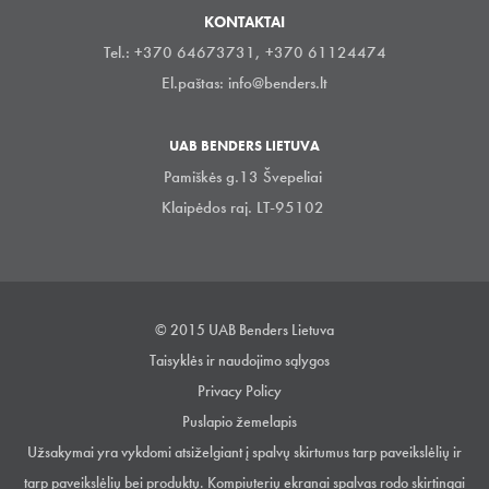
KONTAKTAI
Tel.: +370 64673731, +370 61124474
El.paštas:
info@benders.lt
UAB BENDERS LIETUVA
Pamiškės g.13 Švepeliai
Klaipėdos raj. LT-95102
© 2015 UAB Benders Lietuva
Taisyklės ir naudojimo sąlygos
Privacy Policy
Puslapio žemelapis
Užsakymai yra vykdomi atsiželgiant į spalvų skirtumus tarp paveikslėlių ir
tarp paveikslėlių bei produktų. Kompiuterių ekranai spalvas rodo skirtingai