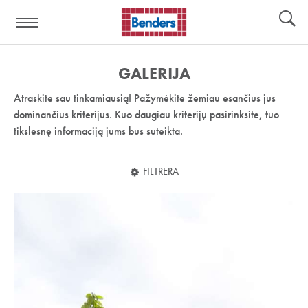
Pagalbos
Įrankiai
nuoroda:
GALERIJA
Atraskite sau tinkamiausią! Pažymėkite žemiau esančius jus
dominančius kriterijus. Kuo daugiau kriterijų pasirinksite, tuo
tikslesnę informaciją jums bus suteikta.
FILTRERA