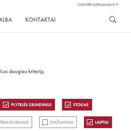
Pagalbos
COUNTRY (LITHUANIAN)
Įrankiai
nuoroda:
ALBA
KONTAKTAI
Kuo daugiau kriterijų
PLYTELĖS GRINDINIUI
STOGAS
ŪRALUS AKMUO
ĮVAŽIAVIMAI
LAIPTAI