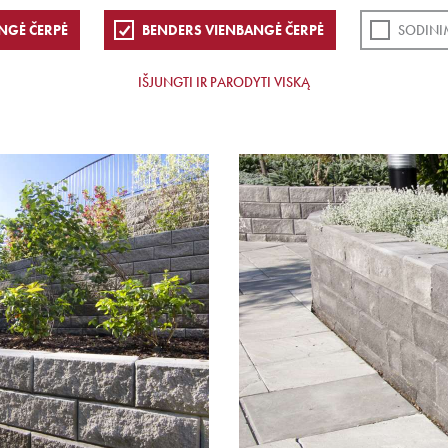
NGĖ ČERPĖ
BENDERS VIENBANGĖ ČERPĖ
SODINI
IŠJUNGTI IR PARODYTI VISKĄ