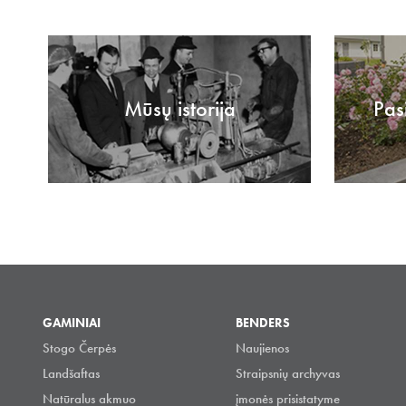
Mūsų istorija
Pas
GAMINIAI
BENDERS
Stogo Čerpės
Naujienos
Landšaftas
Straipsnių archyvas
Natūralus akmuo
įmonės prisistatyme