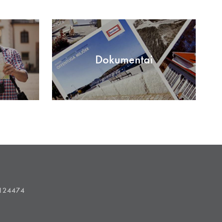
Dokumentai
1124474