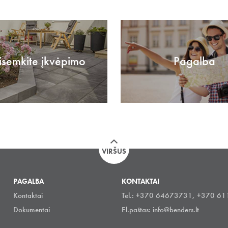
isemkite įkvėpimo
Pagalba
VIRŠUS
PAGALBA
KONTAKTAI
Kontaktai
Tel.: +370 64673731, +370 6
Dokumentai
El.paštas:
info@benders.lt