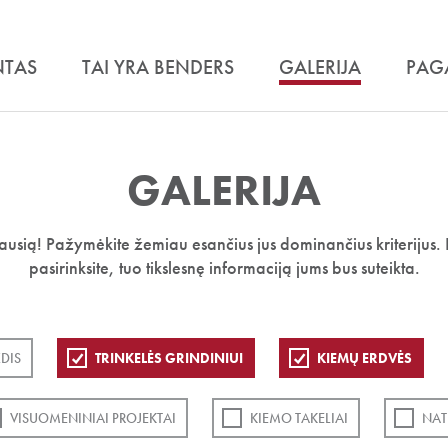
NTAS
TAI YRA BENDERS
GALERIJA
PAG
GALERIJA
iausią! Pažymėkite žemiau esančius jus dominančius kriterijus. 
pasirinksite, tuo tikslesnę informaciją jums bus suteikta.
DIS
TRINKELĖS GRINDINIUI
KIEMŲ ERDVĖS
VISUOMENINIAI PROJEKTAI
KIEMO TAKELIAI
NAT