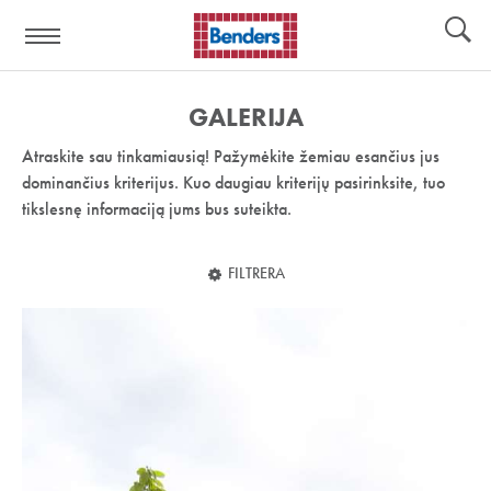
Pagalbos
Įrankiai
nuoroda:
GALERIJA
Atraskite sau tinkamiausią! Pažymėkite žemiau esančius jus
dominančius kriterijus. Kuo daugiau kriterijų pasirinksite, tuo
tikslesnę informaciją jums bus suteikta.
FILTRERA