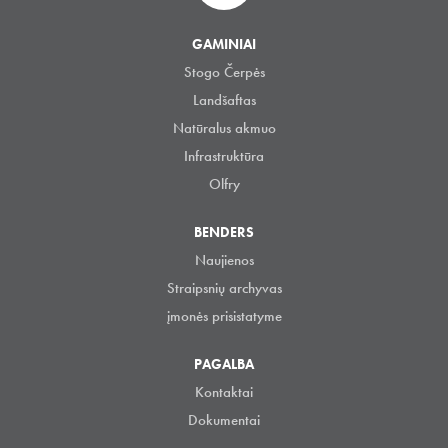
GAMINIAI
Stogo Čerpės
Landšaftas
Natūralus akmuo
Infrastruktūra
Olfry
BENDERS
Naujienos
Straipsnių archyvas
įmonės prisistatyme
PAGALBA
Kontaktai
Dokumentai