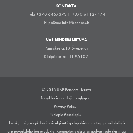
KONTAKTAI
Tel.: +370 64673731, +370 61124474
El.paštas:
info@benders.lt
UAB BENDERS LIETUVA
Pamiškės g.13 Švepeliai
Klaipėdos raj. LT-95102
© 2015 UAB Benders Lietuva
Taisyklės ir naudojimo sąlygos
Privacy Policy
Puslapio žemelapis
Užsakymai yra vykdomi atsiželgiant į spalvų skirtumus tarp paveikslėlių ir
tarp paveikslėlių bei produktų. Kompiuterių ekranai spalvas rodo skirtingai