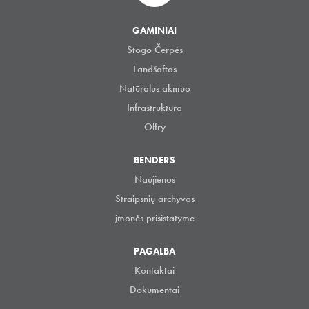
GAMINIAI
Stogo Čerpės
Landšaftas
Natūralus akmuo
Infrastruktūra
Olfry
BENDERS
Naujienos
Straipsnių archyvas
įmonės prisistatyme
PAGALBA
Kontaktai
Dokumentai