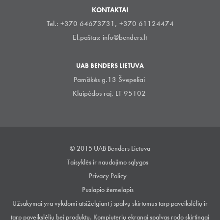
KONTAKTAI
Tel.: +370 64673731, +370 61124474
El.paštas:
info@benders.lt
UAB BENDERS LIETUVA
Pamiškės g.13 Švepeliai
Klaipėdos raj. LT-95102
© 2015 UAB Benders Lietuva
Taisyklės ir naudojimo sąlygos
Privacy Policy
Puslapio žemelapis
Užsakymai yra vykdomi atsiželgiant į spalvų skirtumus tarp paveikslėlių ir
tarp paveikslėlių bei produktų. Kompiuterių ekranai spalvas rodo skirtingai