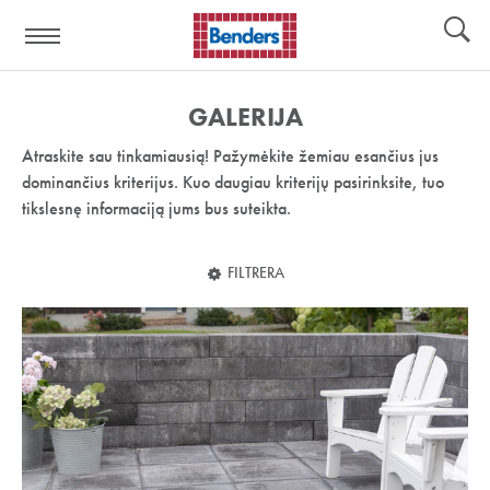
Pagalbos
Įrankiai
nuoroda:
GALERIJA
Atraskite sau tinkamiausią! Pažymėkite žemiau esančius jus
dominančius kriterijus. Kuo daugiau kriterijų pasirinksite, tuo
tikslesnę informaciją jums bus suteikta.
FILTRERA