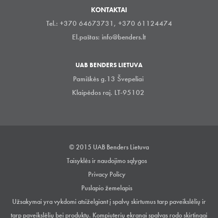
KONTAKTAI
Tel.: +370 64673731, +370 61124474
El.paštas:
info@benders.lt
UAB BENDERS LIETUVA
Pamiškės g.13 Švepeliai
Klaipėdos raj. LT-95102
© 2015 UAB Benders Lietuva
Taisyklės ir naudojimo sąlygos
Privacy Policy
Puslapio žemelapis
Užsakymai yra vykdomi atsiželgiant į spalvų skirtumus tarp paveikslėlių ir
tarp paveikslėlių bei produktų. Kompiuterių ekranai spalvas rodo skirtingai