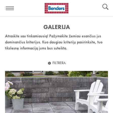
Pagalbos
Įrankiai
nuoroda:
GALERIJA
Atraskite sau tinkamiausią! Pažymėkite žemiau esančius jus
dominančius kriterijus. Kuo daugiau kriterijų pasirinksite, tuo
tikslesnę informaciją jums bus suteikta.
FILTRERA