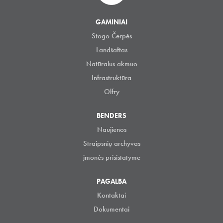
GAMINIAI
Stogo Čerpės
Landšaftas
Natūralus akmuo
Infrastruktūra
Olfry
BENDERS
Naujienos
Straipsnių archyvas
įmonės prisistatyme
PAGALBA
Kontaktai
Dokumentai