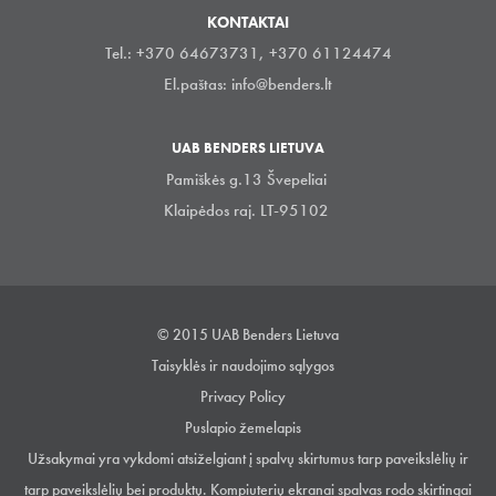
KONTAKTAI
Tel.: +370 64673731, +370 61124474
El.paštas:
info@benders.lt
UAB BENDERS LIETUVA
Pamiškės g.13 Švepeliai
Klaipėdos raj. LT-95102
© 2015 UAB Benders Lietuva
Taisyklės ir naudojimo sąlygos
Privacy Policy
Puslapio žemelapis
Užsakymai yra vykdomi atsiželgiant į spalvų skirtumus tarp paveikslėlių ir
tarp paveikslėlių bei produktų. Kompiuterių ekranai spalvas rodo skirtingai