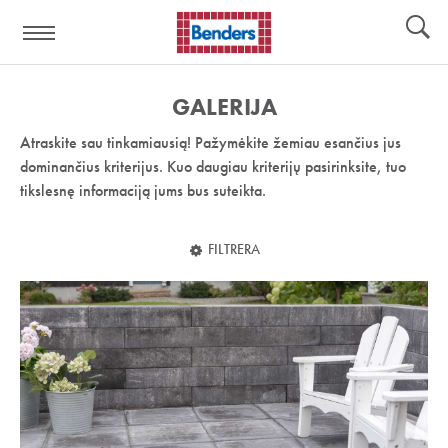
Pagalbos
Įrankiai
nuoroda:
GALERIJA
Atraskite sau tinkamiausią! Pažymėkite žemiau esančius jus
dominančius kriterijus. Kuo daugiau kriterijų pasirinksite, tuo
tikslesnę informaciją jums bus suteikta.
FILTRERA