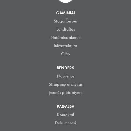
GAMINIAI
Stogo Čerpės
Landšaftas
Natūralus akmuo
Infrastruktūra
Olfry
BENDERS
Naujienos
Straipsnių archyvas
įmonės prisistatyme
PAGALBA
Kontaktai
Dokumentai