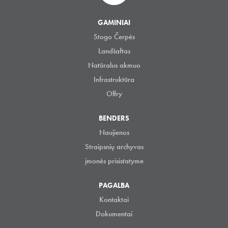
GAMINIAI
Stogo Čerpės
Landšaftas
Natūralus akmuo
Infrastruktūra
Olfry
BENDERS
Naujienos
Straipsnių archyvas
įmonės prisistatyme
PAGALBA
Kontaktai
Dokumentai