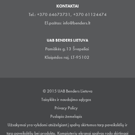
KONTAKTAI
Tel.: +370 64673731, +370 61124474
El.paštas:
info@benders.lt
UAB BENDERS LIETUVA
Pamiškės g.13 Švepeliai
Klaipėdos raj. LT-95102
© 2015 UAB Benders Lietuva
Taisyklės ir naudojimo sąlygos
Privacy Policy
Puslapio žemelapis
Užsakymai yra vykdomi atsiželgiant į spalvų skirtumus tarp paveikslėlių ir
tarp paveikslėlių bei produktų. Kompiuterių ekranai spalvas rodo skirtingai