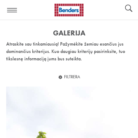
Pagalbos
Įrankiai
nuoroda:
GALERIJA
Atraskite sau tinkamiausią! Pažymėkite žemiau esančius jus
dominančius kriterijus. Kuo daugiau kriterijų pasirinksite, tuo
tikslesnę informaciją jums bus suteikta.
FILTRERA