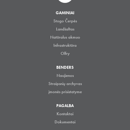
GAMINIAI
Stogo Čerpės
Landšaftas
Natūralus akmuo
Infrastruktūra
Olfry
BENDERS
Naujienos
Straipsnių archyvas
įmonės prisistatyme
PAGALBA
Kontaktai
Dokumentai