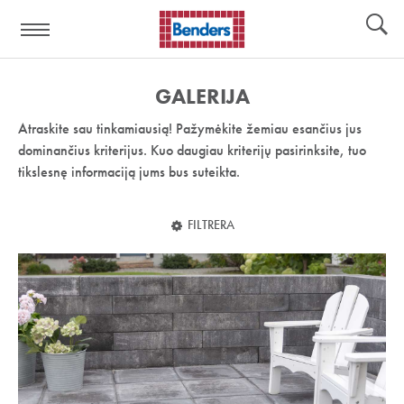
Pagalbos
Įrankiai
nuoroda:
GALERIJA
Atraskite sau tinkamiausią! Pažymėkite žemiau esančius jus
dominančius kriterijus. Kuo daugiau kriterijų pasirinksite, tuo
tikslesnę informaciją jums bus suteikta.
FILTRERA