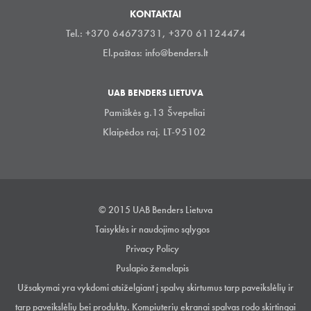
KONTAKTAI
Tel.: +370 64673731, +370 61124474
El.paštas:
info@benders.lt
UAB BENDERS LIETUVA
Pamiškės g.13 Švepeliai
Klaipėdos raj. LT-95102
© 2015 UAB Benders Lietuva
Taisyklės ir naudojimo sąlygos
Privacy Policy
Puslapio žemelapis
Užsakymai yra vykdomi atsiželgiant į spalvų skirtumus tarp paveikslėlių ir
tarp paveikslėlių bei produktų. Kompiuterių ekranai spalvas rodo skirtingai