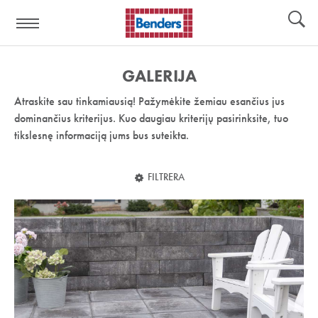
Pagalbos
Įrankiai
nuoroda:
GALERIJA
Atraskite sau tinkamiausią! Pažymėkite žemiau esančius jus
dominančius kriterijus. Kuo daugiau kriterijų pasirinksite, tuo
tikslesnę informaciją jums bus suteikta.
FILTRERA