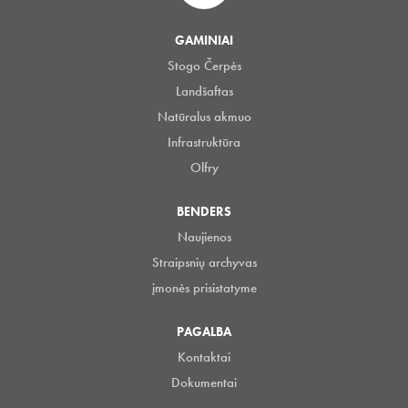
GAMINIAI
Stogo Čerpės
Landšaftas
Natūralus akmuo
Infrastruktūra
Olfry
BENDERS
Naujienos
Straipsnių archyvas
įmonės prisistatyme
PAGALBA
Kontaktai
Dokumentai