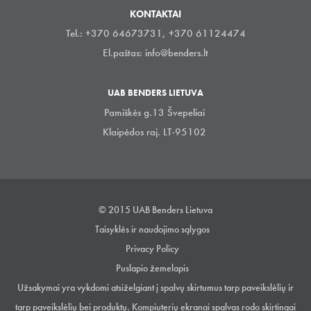
KONTAKTAI
Tel.: +370 64673731, +370 61124474
El.paštas:
info@benders.lt
UAB BENDERS LIETUVA
Pamiškės g.13 Švepeliai
Klaipėdos raj. LT-95102
© 2015 UAB Benders Lietuva
Taisyklės ir naudojimo sąlygos
Privacy Policy
Puslapio žemelapis
Užsakymai yra vykdomi atsiželgiant į spalvų skirtumus tarp paveikslėlių ir
tarp paveikslėlių bei produktų. Kompiuterių ekranai spalvas rodo skirtingai