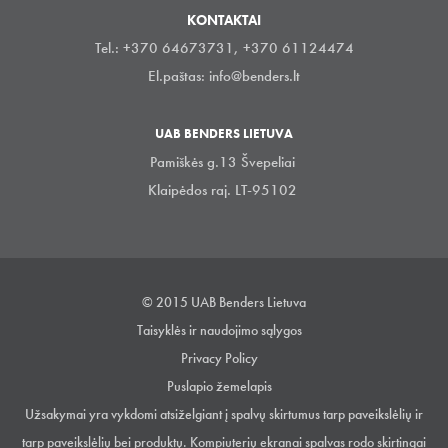
KONTAKTAI
Tel.: +370 64673731, +370 61124474
El.paštas:
info@benders.lt
UAB BENDERS LIETUVA
Pamiškės g.13 Švepeliai
Klaipėdos raj. LT-95102
© 2015 UAB Benders Lietuva
Taisyklės ir naudojimo sąlygos
Privacy Policy
Puslapio žemelapis
Užsakymai yra vykdomi atsiželgiant į spalvų skirtumus tarp paveikslėlių ir
tarp paveikslėlių bei produktų. Kompiuterių ekranai spalvas rodo skirtingai