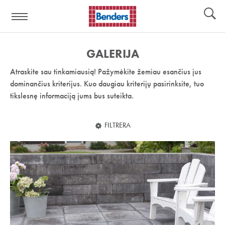
Pagalbos
Įrankiai
nuoroda:
GALERIJA
Atraskite sau tinkamiausią! Pažymėkite žemiau esančius jus
dominančius kriterijus. Kuo daugiau kriterijų pasirinksite, tuo
tikslesnę informaciją jums bus suteikta.
FILTRERA