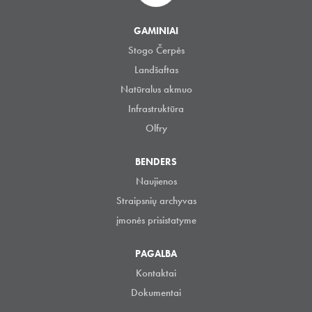
GAMINIAI
Stogo Čerpės
Landšaftas
Natūralus akmuo
Infrastruktūra
Olfry
BENDERS
Naujienos
Straipsnių archyvas
įmonės prisistatyme
PAGALBA
Kontaktai
Dokumentai