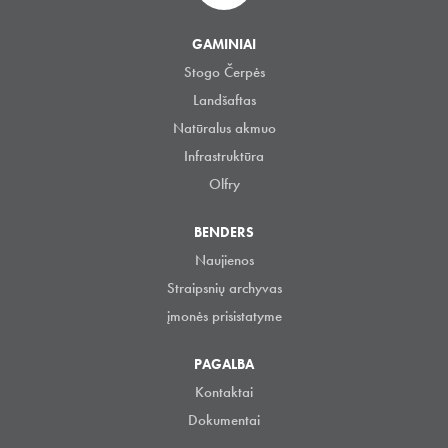
GAMINIAI
Stogo Čerpės
Landšaftas
Natūralus akmuo
Infrastruktūra
Olfry
BENDERS
Naujienos
Straipsnių archyvas
įmonės prisistatyme
PAGALBA
Kontaktai
Dokumentai