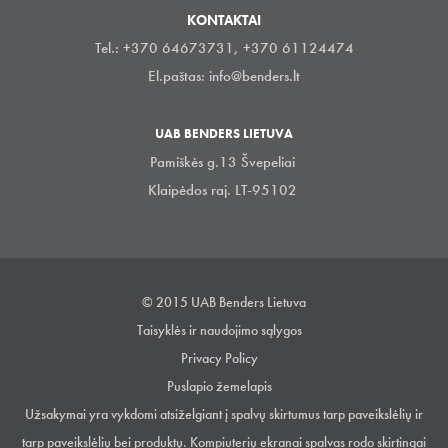
KONTAKTAI
Tel.: +370 64673731, +370 61124474
El.paštas:
info@benders.lt
UAB BENDERS LIETUVA
Pamiškės g.13 Švepeliai
Klaipėdos raj. LT-95102
© 2015 UAB Benders Lietuva
Taisyklės ir naudojimo sąlygos
Privacy Policy
Puslapio žemelapis
Užsakymai yra vykdomi atsiželgiant į spalvų skirtumus tarp paveikslėlių ir
tarp paveikslėlių bei produktų. Kompiuterių ekranai spalvas rodo skirtingai