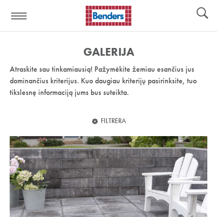
Pagalbos
Įrankiai
nuoroda:
GALERIJA
Atraskite sau tinkamiausią! Pažymėkite žemiau esančius jus
dominančius kriterijus. Kuo daugiau kriterijų pasirinksite, tuo
tikslesnę informaciją jums bus suteikta.
FILTRERA