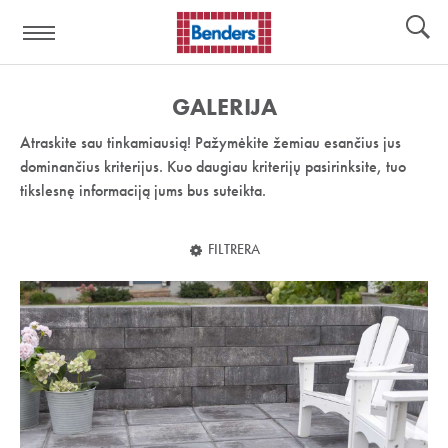
Pagalbos
Įrankiai
nuoroda:
GALERIJA
Atraskite sau tinkamiausią! Pažymėkite žemiau esančius jus
dominančius kriterijus. Kuo daugiau kriterijų pasirinksite, tuo
tikslesnę informaciją jums bus suteikta.
FILTRERA