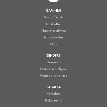
GAMINIAI
Stogo Čerpės
Landšaftas
Natūralus akmuo
Infrastruktūra
Olfry
BENDERS
Naujienos
Straipsnių archyvas
įmonės prisistatyme
PAGALBA
Kontaktai
Dokumentai