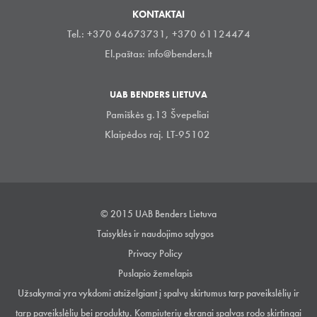
KONTAKTAI
Tel.: +370 64673731, +370 61124474
El.paštas:
info@benders.lt
UAB BENDERS LIETUVA
Pamiškės g.13 Švepeliai
Klaipėdos raj. LT-95102
© 2015 UAB Benders Lietuva
Taisyklės ir naudojimo sąlygos
Privacy Policy
Puslapio žemelapis
Užsakymai yra vykdomi atsiželgiant į spalvų skirtumus tarp paveikslėlių ir
tarp paveikslėlių bei produktų. Kompiuterių ekranai spalvas rodo skirtingai