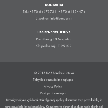
KONTAKTAI
Tel.: +370 64673731, +370 61124474
El.paštas:
info@benders.lt
UAB BENDERS LIETUVA
Pamiškės g.13 Švepeliai
Klaipėdos raj. LT-95102
© 2015 UAB Benders Lietuva
Taisyklės ir naudojimo sąlygos
Privacy Policy
Puslapio žemelapis
Užsakymai yra vykdomi atsiželgiant į spalvų skirtumus tarp paveikslėlių ir
tarp paveikslėlių bei produktų. Kompiuterių ekranai spalvas rodo skirtingai