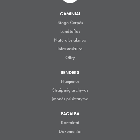
GAMINIAI
Stogo Čerpės
Landšaftas
Natūralus akmuo
Infrastruktūra
Olfry
BENDERS
Naujienos
Straipsnių archyvas
įmonės prisistatyme
PAGALBA
Kontaktai
Dokumentai