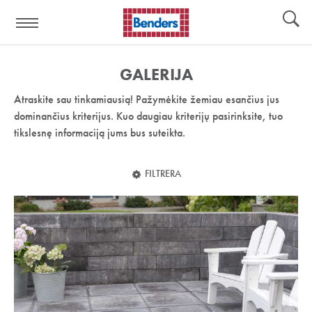
Pagalbos
Įrankiai
nuoroda:
GALERIJA
Atraskite sau tinkamiausią! Pažymėkite žemiau esančius jus
dominančius kriterijus. Kuo daugiau kriterijų pasirinksite, tuo
tikslesnę informaciją jums bus suteikta.
FILTRERA