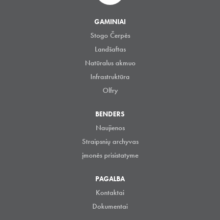
GAMINIAI
Stogo Čerpės
Landšaftas
Natūralus akmuo
Infrastruktūra
Olfry
BENDERS
Naujienos
Straipsnių archyvas
įmonės prisistatyme
PAGALBA
Kontaktai
Dokumentai