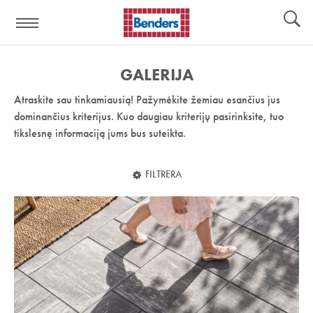
Pagalbos
Įrankiai
nuoroda:
GALERIJA
Atraskite sau tinkamiausią! Pažymėkite žemiau esančius jus
dominančius kriterijus. Kuo daugiau kriterijų pasirinksite, tuo
tikslesnę informaciją jums bus suteikta.
FILTRERA