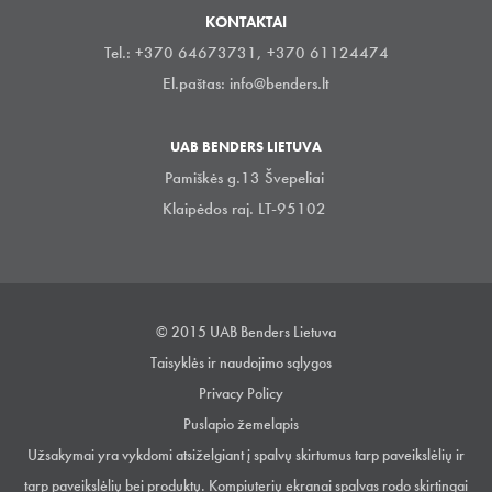
KONTAKTAI
Tel.: +370 64673731, +370 61124474
El.paštas:
info@benders.lt
UAB BENDERS LIETUVA
Pamiškės g.13 Švepeliai
Klaipėdos raj. LT-95102
© 2015 UAB Benders Lietuva
Taisyklės ir naudojimo sąlygos
Privacy Policy
Puslapio žemelapis
Užsakymai yra vykdomi atsiželgiant į spalvų skirtumus tarp paveikslėlių ir
tarp paveikslėlių bei produktų. Kompiuterių ekranai spalvas rodo skirtingai