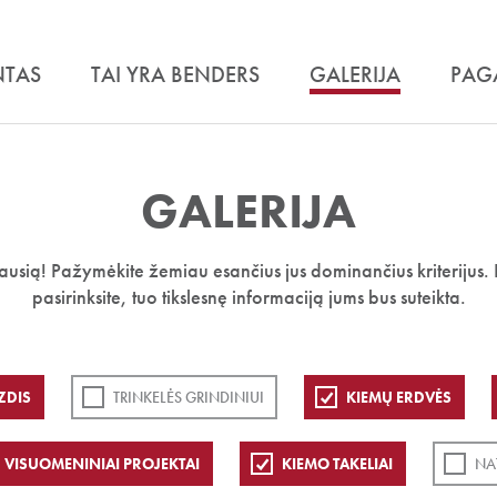
NTAS
TAI YRA BENDERS
GALERIJA
PAG
GALERIJA
iausią! Pažymėkite žemiau esančius jus dominančius kriterijus. 
pasirinksite, tuo tikslesnę informaciją jums bus suteikta.
ZDIS
TRINKELĖS GRINDINIUI
KIEMŲ ERDVĖS
VISUOMENINIAI PROJEKTAI
KIEMO TAKELIAI
NA