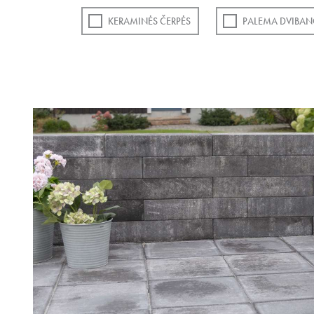
KERAMINĖS ČERPĖS
PALEMA DVIBAN