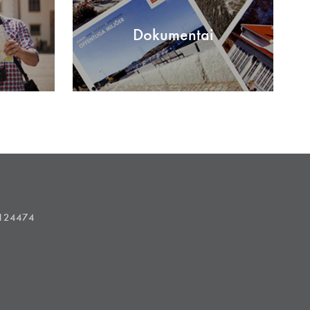
Dokumentai
1124474