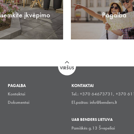
isemkite įkvėpimo
Pagalba
VIRŠUS
PAGALBA
KONTAKTAI
Kontaktai
Tel.: +370 64673731, +370 6
Dokumentai
El.paštas:
info@benders.lt
UAB BENDERS LIETUVA
Pamiškės g.13 Švepeliai