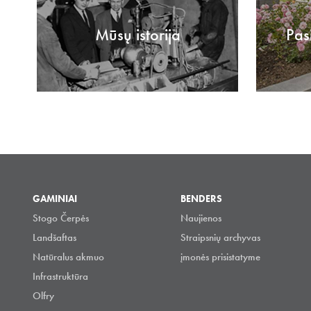
Mūsų istorija
Pas
GAMINIAI
BENDERS
Stogo Čerpės
Naujienos
Landšaftas
Straipsnių archyvas
Natūralus akmuo
įmonės prisistatyme
Infrastruktūra
Olfry