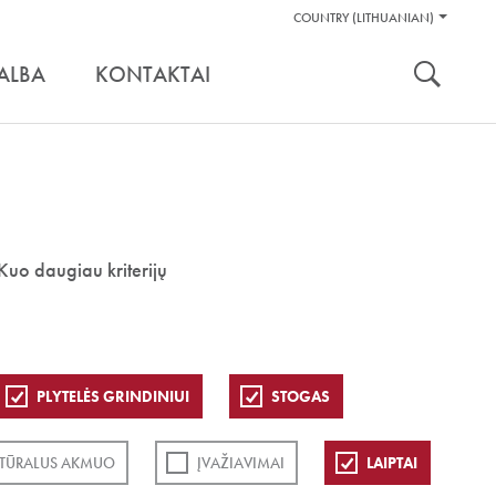
Pagalbos
COUNTRY (LITHUANIAN)
Įrankiai
nuoroda:
ALBA
KONTAKTAI
Kuo daugiau kriterijų
PLYTELĖS GRINDINIUI
STOGAS
TŪRALUS AKMUO
ĮVAŽIAVIMAI
LAIPTAI