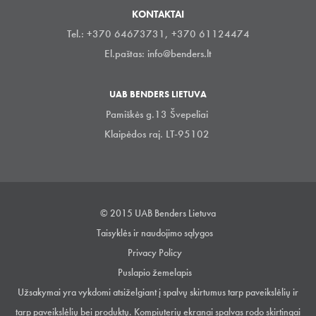
KONTAKTAI
Tel.: +370 64673731, +370 61124474
El.paštas:
info@benders.lt
UAB BENDERS LIETUVA
Pamiškės g.13 Švepeliai
Klaipėdos raj. LT-95102
© 2015 UAB Benders Lietuva
Taisyklės ir naudojimo sąlygos
Privacy Policy
Puslapio žemelapis
Užsakymai yra vykdomi atsiželgiant į spalvų skirtumus tarp paveikslėlių ir
tarp paveikslėlių bei produktų. Kompiuterių ekranai spalvas rodo skirtingai