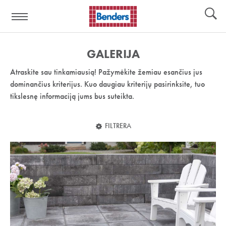
Pagalbos
Įrankiai
nuoroda:
GALERIJA
Atraskite sau tinkamiausią! Pažymėkite žemiau esančius jus
dominančius kriterijus. Kuo daugiau kriterijų pasirinksite, tuo
tikslesnę informaciją jums bus suteikta.
FILTRERA