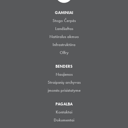
GAMINIAI
Stogo Čerpės
Landšaftas
Natūralus akmuo
Infrastruktūra
Olfry
BENDERS
Naujienos
Straipsnių archyvas
įmonės prisistatyme
PAGALBA
Kontaktai
Dokumentai