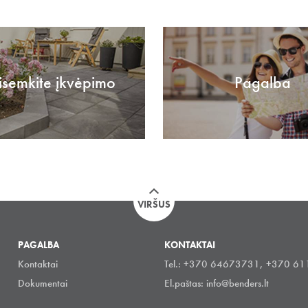
isemkite įkvėpimo
Pagalba
VIRŠUS
PAGALBA
KONTAKTAI
Kontaktai
Tel.: +370 64673731, +370 6
Dokumentai
El.paštas:
info@benders.lt