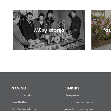
Mūsų istorija
Pas
GAMINIAI
BENDERS
Stogo Čerpės
Naujienos
Landšaftas
Straipsnių archyvas
Natūralus akmuo
įmonės prisistatyme