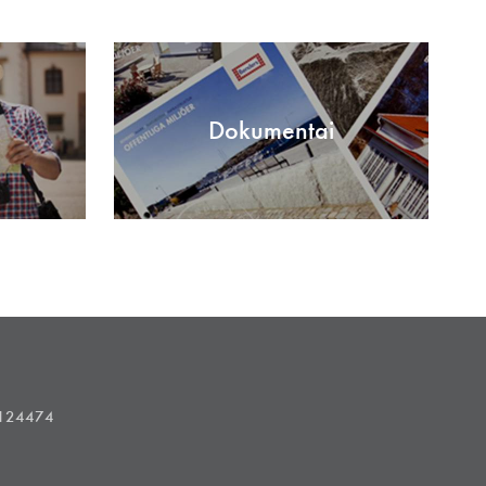
Dokumentai
1124474