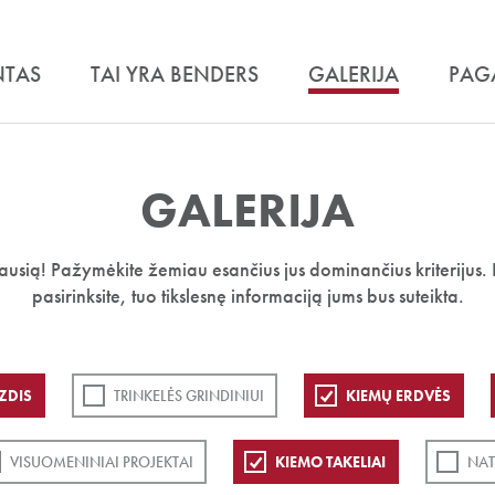
NTAS
TAI YRA BENDERS
GALERIJA
PAG
GALERIJA
iausią! Pažymėkite žemiau esančius jus dominančius kriterijus. 
pasirinksite, tuo tikslesnę informaciją jums bus suteikta.
ZDIS
TRINKELĖS GRINDINIUI
KIEMŲ ERDVĖS
VISUOMENINIAI PROJEKTAI
KIEMO TAKELIAI
NAT