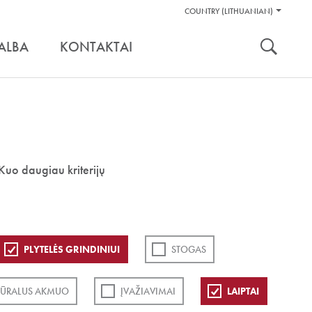
Pagalbos
COUNTRY (LITHUANIAN)
Įrankiai
nuoroda:
ALBA
KONTAKTAI
Kuo daugiau kriterijų
PLYTELĖS GRINDINIUI
STOGAS
ŪRALUS AKMUO
ĮVAŽIAVIMAI
LAIPTAI