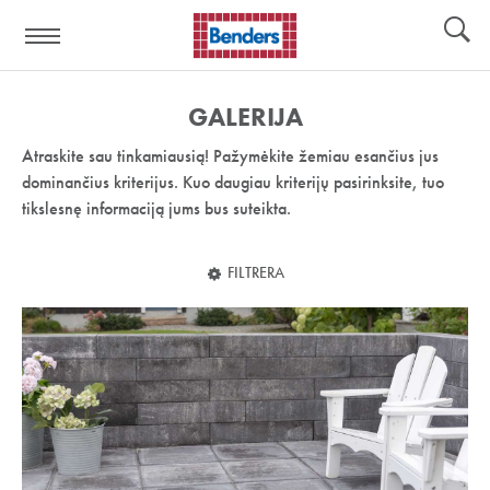
Pagalbos
Įrankiai
nuoroda:
GALERIJA
Atraskite sau tinkamiausią! Pažymėkite žemiau esančius jus
dominančius kriterijus. Kuo daugiau kriterijų pasirinksite, tuo
tikslesnę informaciją jums bus suteikta.
FILTRERA