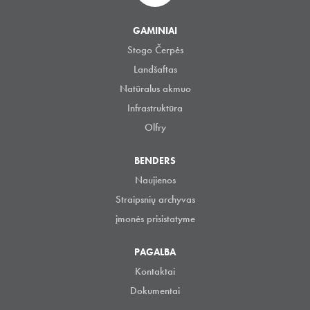
GAMINIAI
Stogo Čerpės
Landšaftas
Natūralus akmuo
Infrastruktūra
Olfry
BENDERS
Naujienos
Straipsnių archyvas
įmonės prisistatyme
PAGALBA
Kontaktai
Dokumentai