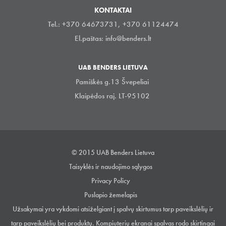
KONTAKTAI
Tel.: +370 64673731, +370 61124474
El.paštas:
info@benders.lt
UAB BENDERS LIETUVA
Pamiškės g.13 Švepeliai
Klaipėdos raj. LT-95102
© 2015 UAB Benders Lietuva
Taisyklės ir naudojimo sąlygos
Privacy Policy
Puslapio žemelapis
Užsakymai yra vykdomi atsiželgiant į spalvų skirtumus tarp paveikslėlių ir
tarp paveikslėlių bei produktų. Kompiuterių ekranai spalvas rodo skirtingai