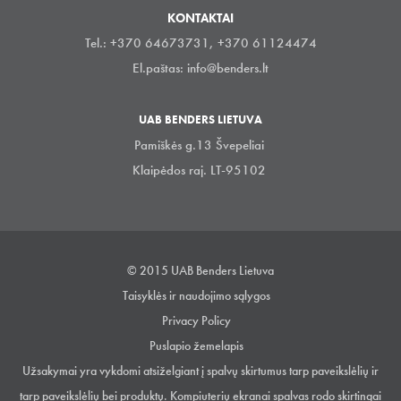
KONTAKTAI
Tel.: +370 64673731, +370 61124474
El.paštas:
info@benders.lt
UAB BENDERS LIETUVA
Pamiškės g.13 Švepeliai
Klaipėdos raj. LT-95102
© 2015 UAB Benders Lietuva
Taisyklės ir naudojimo sąlygos
Privacy Policy
Puslapio žemelapis
Užsakymai yra vykdomi atsiželgiant į spalvų skirtumus tarp paveikslėlių ir
tarp paveikslėlių bei produktų. Kompiuterių ekranai spalvas rodo skirtingai