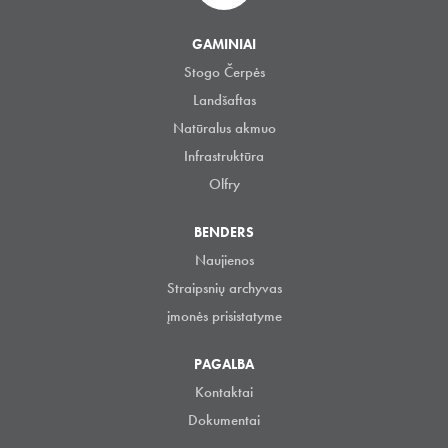
GAMINIAI
Stogo Čerpės
Landšaftas
Natūralus akmuo
Infrastruktūra
Olfry
BENDERS
Naujienos
Straipsnių archyvas
įmonės prisistatyme
PAGALBA
Kontaktai
Dokumentai