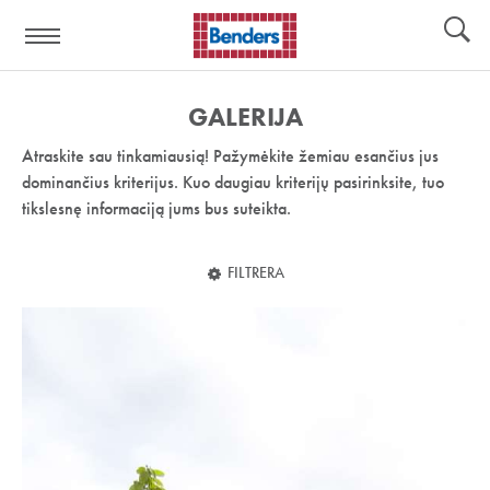
Pagalbos
Įrankiai
nuoroda:
GALERIJA
Atraskite sau tinkamiausią! Pažymėkite žemiau esančius jus
dominančius kriterijus. Kuo daugiau kriterijų pasirinksite, tuo
tikslesnę informaciją jums bus suteikta.
FILTRERA