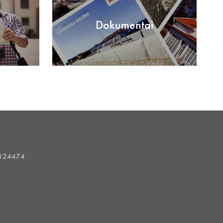
Dokumentai
1124474