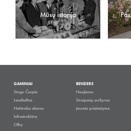
Mūsų istorija
Pas
GAMINIAI
BENDERS
Stogo Čerpės
Naujienos
Landšaftas
Straipsnių archyvas
Natūralus akmuo
įmonės prisistatyme
Infrastruktūra
Olfry