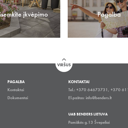
isemkite įkvėpimo
Pagalba
VIRŠUS
PAGALBA
KONTAKTAI
Kontaktai
Tel.: +370 64673731, +370 6
Dokumentai
El.paštas:
info@benders.lt
UAB BENDERS LIETUVA
Pamiškės g.13 Švepeliai