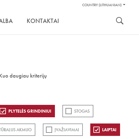
Pagalbos
COUNTRY (LITHUANIAN)
Įrankiai
nuoroda:
ALBA
KONTAKTAI
Kuo daugiau kriterijų
PLYTELĖS GRINDINIUI
STOGAS
TŪRALUS AKMUO
ĮVAŽIAVIMAI
LAIPTAI