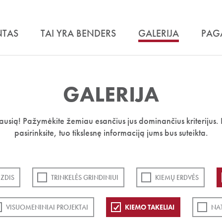
NTAS
TAI YRA BENDERS
GALERIJA
PAG
GALERIJA
iausią! Pažymėkite žemiau esančius jus dominančius kriterijus. 
pasirinksite, tuo tikslesnę informaciją jums bus suteikta.
ZDIS
TRINKELĖS GRINDINIUI
KIEMŲ ERDVĖS
VISUOMENINIAI PROJEKTAI
KIEMO TAKELIAI
NA