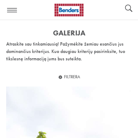
Pagalbos
Įrankiai
nuoroda:
GALERIJA
Atraskite sau tinkamiausią! Pažymėkite žemiau esančius jus
dominančius kriterijus. Kuo daugiau kriterijų pasirinksite, tuo
tikslesnę informaciją jums bus suteikta.
FILTRERA