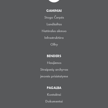
GAMINIAI
Stogo Čerpės
Landšaftas
Natūralus akmuo
Infrastruktūra
Olfry
BENDERS
Naujienos
Straipsnių archyvas
įmonės prisistatyme
PAGALBA
Kontaktai
Dokumentai