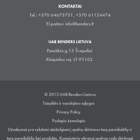
KONTAKTAI
Tel.: +370 64673731, +370 61124474
El.paštas:
info@benders.lt
UAB BENDERS LIETUVA
Pamiškės g.13 Švepeliai
Klaipėdos raj. LT-95102
© 2015 UAB Benders Lietuva
Taisyklės ir naudojimo sąlygos
Privacy Policy
Puslapio žemelapis
Užsakymai yra vykdomi atsiželgiant į spalvų skirtumus tarp paveikslėlių ir
tarp paveikslėlių bei produktų. Kompiuterių ekranai spalvas rodo skirtingai