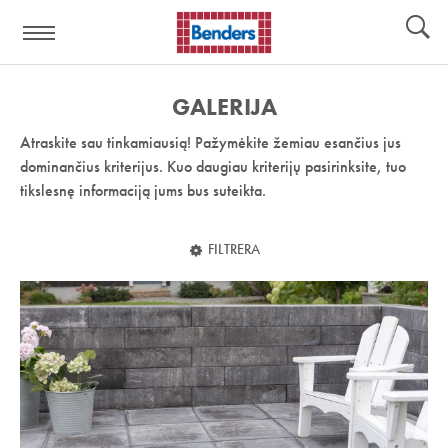
Pagalbos
Įrankiai
nuoroda:
GALERIJA
Atraskite sau tinkamiausią! Pažymėkite žemiau esančius jus
dominančius kriterijus. Kuo daugiau kriterijų pasirinksite, tuo
tikslesnę informaciją jums bus suteikta.
FILTRERA