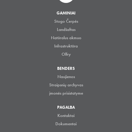
GAMINIAI
Stogo Čerpės
Landšaftas
Natūralus akmuo
Infrastruktūra
Olfry
BENDERS
Naujienos
Straipsnių archyvas
įmonės prisistatyme
PAGALBA
Kontaktai
Dokumentai