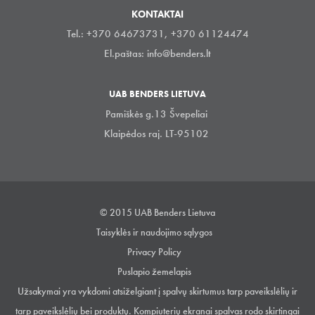
KONTAKTAI
Tel.: +370 64673731, +370 61124474
El.paštas:
info@benders.lt
UAB BENDERS LIETUVA
Pamiškės g.13 Švepeliai
Klaipėdos raj. LT-95102
© 2015 UAB Benders Lietuva
Taisyklės ir naudojimo sąlygos
Privacy Policy
Puslapio žemelapis
Užsakymai yra vykdomi atsiželgiant į spalvų skirtumus tarp paveikslėlių ir
tarp paveikslėlių bei produktų. Kompiuterių ekranai spalvas rodo skirtingai