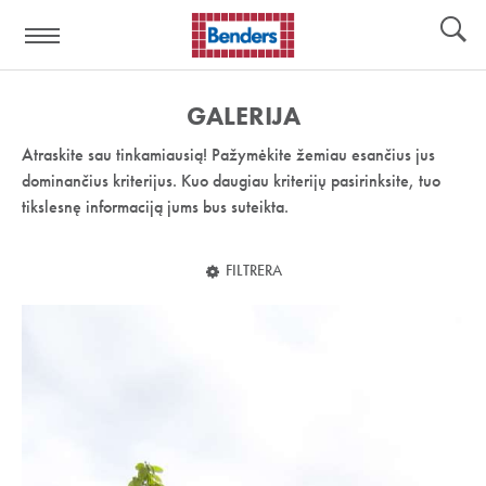
Pagalbos
Įrankiai
nuoroda:
GALERIJA
Atraskite sau tinkamiausią! Pažymėkite žemiau esančius jus
dominančius kriterijus. Kuo daugiau kriterijų pasirinksite, tuo
tikslesnę informaciją jums bus suteikta.
FILTRERA