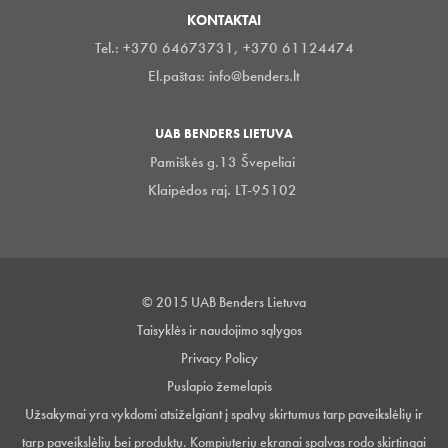
KONTAKTAI
Tel.: +370 64673731, +370 61124474
El.paštas:
info@benders.lt
UAB BENDERS LIETUVA
Pamiškės g.13 Švepeliai
Klaipėdos raj. LT-95102
© 2015 UAB Benders Lietuva
Taisyklės ir naudojimo sąlygos
Privacy Policy
Puslapio žemelapis
Užsakymai yra vykdomi atsiželgiant į spalvų skirtumus tarp paveikslėlių ir
tarp paveikslėlių bei produktų. Kompiuterių ekranai spalvas rodo skirtingai