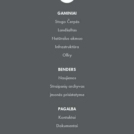
GAMINIAI
Stogo Čerpės
Landšaftas
Natūralus akmuo
Infrastruktūra
Olfry
BENDERS
Naujienos
Straipsnių archyvas
įmonės prisistatyme
PAGALBA
Kontaktai
Dokumentai