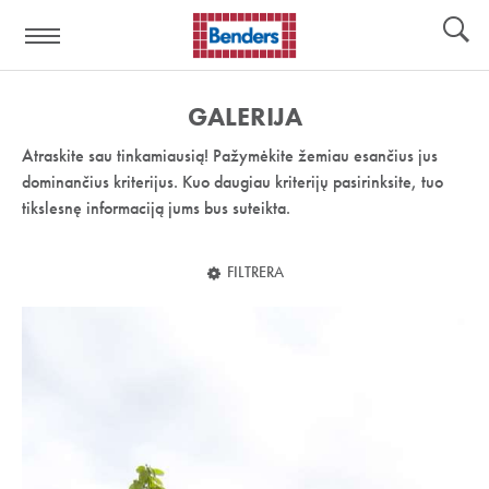
Pagalbos
Įrankiai
nuoroda:
GALERIJA
Atraskite sau tinkamiausią! Pažymėkite žemiau esančius jus
dominančius kriterijus. Kuo daugiau kriterijų pasirinksite, tuo
tikslesnę informaciją jums bus suteikta.
FILTRERA