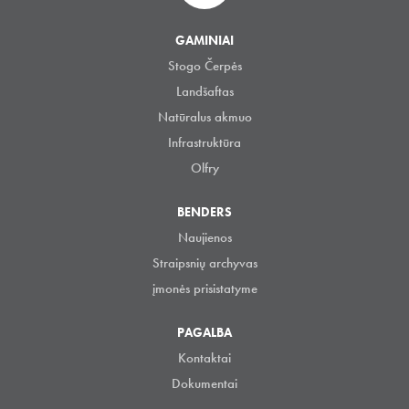
GAMINIAI
Stogo Čerpės
Landšaftas
Natūralus akmuo
Infrastruktūra
Olfry
BENDERS
Naujienos
Straipsnių archyvas
įmonės prisistatyme
PAGALBA
Kontaktai
Dokumentai