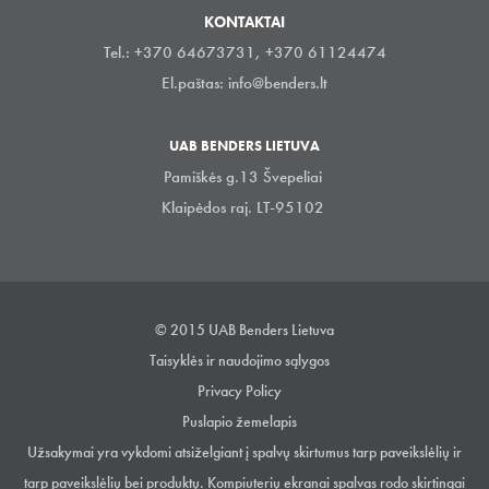
KONTAKTAI
Tel.: +370 64673731, +370 61124474
El.paštas:
info@benders.lt
UAB BENDERS LIETUVA
Pamiškės g.13 Švepeliai
Klaipėdos raj. LT-95102
© 2015 UAB Benders Lietuva
Taisyklės ir naudojimo sąlygos
Privacy Policy
Puslapio žemelapis
Užsakymai yra vykdomi atsiželgiant į spalvų skirtumus tarp paveikslėlių ir
tarp paveikslėlių bei produktų. Kompiuterių ekranai spalvas rodo skirtingai