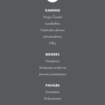
GAMINIAI
Stogo Čerpės
Landšaftas
Natūralus akmuo
Infrastruktūra
Olfry
BENDERS
Naujienos
Straipsnių archyvas
įmonės prisistatyme
PAGALBA
Kontaktai
Dokumentai