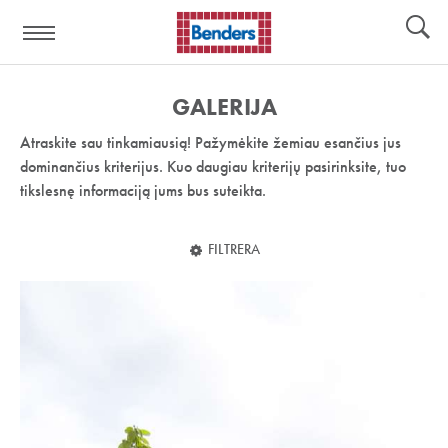
Pagalbos
Įrankiai
nuoroda:
GALERIJA
Atraskite sau tinkamiausią! Pažymėkite žemiau esančius jus
dominančius kriterijus. Kuo daugiau kriterijų pasirinksite, tuo
tikslesnę informaciją jums bus suteikta.
FILTRERA