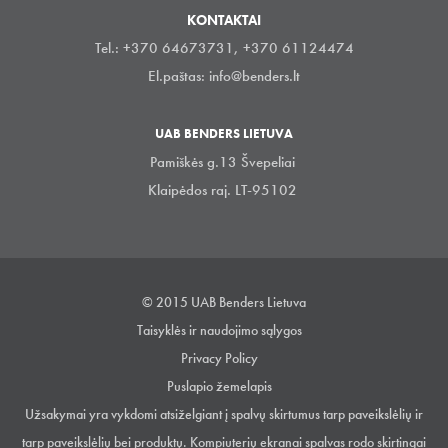
KONTAKTAI
Tel.: +370 64673731, +370 61124474
El.paštas:
info@benders.lt
UAB BENDERS LIETUVA
Pamiškės g.13 Švepeliai
Klaipėdos raj. LT-95102
© 2015 UAB Benders Lietuva
Taisyklės ir naudojimo sąlygos
Privacy Policy
Puslapio žemelapis
Užsakymai yra vykdomi atsiželgiant į spalvų skirtumus tarp paveikslėlių ir
tarp paveikslėlių bei produktų. Kompiuterių ekranai spalvas rodo skirtingai