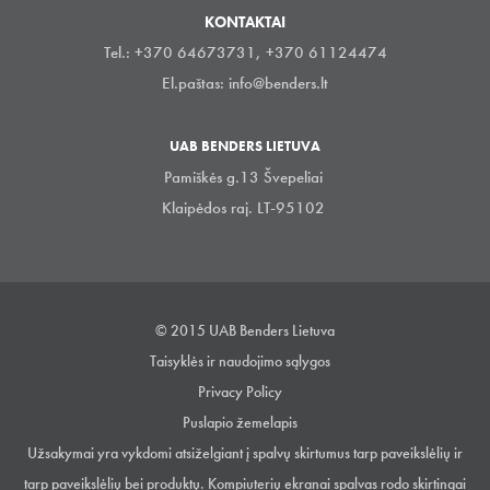
KONTAKTAI
Tel.: +370 64673731, +370 61124474
El.paštas:
info@benders.lt
UAB BENDERS LIETUVA
Pamiškės g.13 Švepeliai
Klaipėdos raj. LT-95102
© 2015 UAB Benders Lietuva
Taisyklės ir naudojimo sąlygos
Privacy Policy
Puslapio žemelapis
Užsakymai yra vykdomi atsiželgiant į spalvų skirtumus tarp paveikslėlių ir
tarp paveikslėlių bei produktų. Kompiuterių ekranai spalvas rodo skirtingai