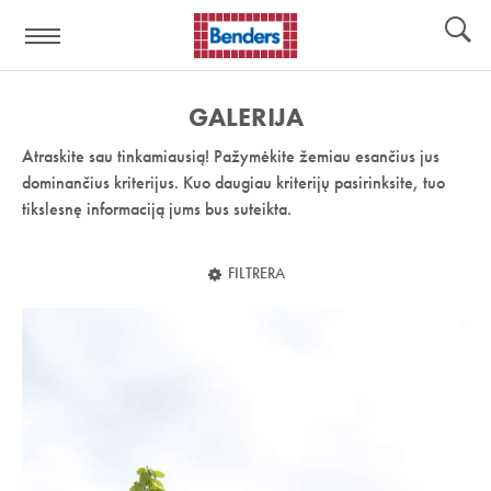
Pagalbos
Įrankiai
nuoroda:
GALERIJA
Atraskite sau tinkamiausią! Pažymėkite žemiau esančius jus
dominančius kriterijus. Kuo daugiau kriterijų pasirinksite, tuo
tikslesnę informaciją jums bus suteikta.
FILTRERA