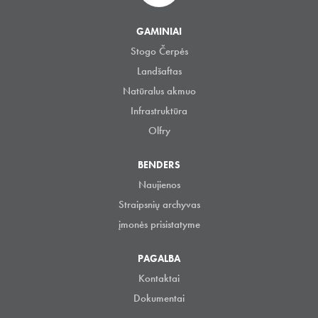
GAMINIAI
Stogo Čerpės
Landšaftas
Natūralus akmuo
Infrastruktūra
Olfry
BENDERS
Naujienos
Straipsnių archyvas
įmonės prisistatyme
PAGALBA
Kontaktai
Dokumentai