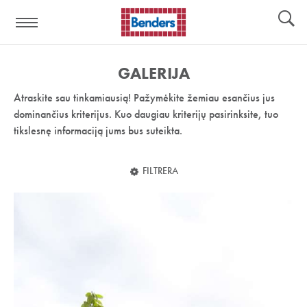
Pagalbos
Įrankiai
nuoroda:
GALERIJA
Atraskite sau tinkamiausią! Pažymėkite žemiau esančius jus
dominančius kriterijus. Kuo daugiau kriterijų pasirinksite, tuo
tikslesnę informaciją jums bus suteikta.
FILTRERA