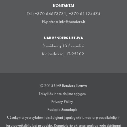
KONTAKTAI
Tel.: +370 64673731, +370 61124474
El.paštas:
info@benders.lt
UAB BENDERS LIETUVA
Pamiškės g.13 Švepeliai
Klaipėdos raj. LT-95102
© 2015 UAB Benders Lietuva
Taisyklės ir naudojimo sąlygos
Privacy Policy
Puslapio žemelapis
Užsakymai yra vykdomi atsiželgiant į spalvų skirtumus tarp paveikslėlių ir
tarp paveikslėlių bei produktų. Kompiuterių ekranai spalvas rodo skirtingai