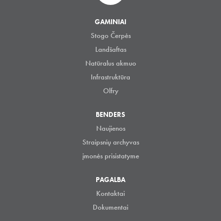
GAMINIAI
Stogo Čerpės
Landšaftas
Natūralus akmuo
Infrastruktūra
Olfry
BENDERS
Naujienos
Straipsnių archyvas
įmonės prisistatyme
PAGALBA
Kontaktai
Dokumentai