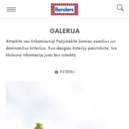
Pagalbos
Įrankiai
nuoroda:
GALERIJA
Atraskite sau tinkamiausią! Pažymėkite žemiau esančius jus
dominančius kriterijus. Kuo daugiau kriterijų pasirinksite, tuo
tikslesnę informaciją jums bus suteikta.
FILTRERA