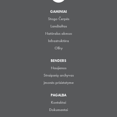
GAMINIAI
Stogo Čerpės
Landšaftas
Natūralus akmuo
Infrastruktūra
Olfry
BENDERS
Naujienos
Straipsnių archyvas
įmonės prisistatyme
PAGALBA
Kontaktai
Dokumentai