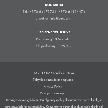
KONTAKTAI
Tel.: +370 64673731, +370 61124474
El.paštas:
info@benders.lt
UAB BENDERS LIETUVA
Pamiškės g.13 Švepeliai
Klaipėdos raj. LT-95102
© 2015 UAB Benders Lietuva
Taisyklės ir naudojimo sąlygos
Privacy Policy
Puslapio žemelapis
Užsakymai yra vykdomi atsiželgiant į spalvų skirtumus tarp paveikslėlių ir
tarp paveikslėlių bei produktų. Kompiuterių ekranai spalvas rodo skirtingai