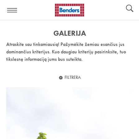
Pagalbos
Įrankiai
nuoroda:
GALERIJA
Atraskite sau tinkamiausią! Pažymėkite žemiau esančius jus
dominančius kriterijus. Kuo daugiau kriterijų pasirinksite, tuo
tikslesnę informaciją jums bus suteikta.
FILTRERA