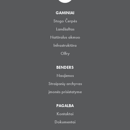
GAMINIAI
Stogo Čerpės
Landšaftas
Natūralus akmuo
Infrastruktūra
Olfry
BENDERS
Naujienos
Straipsnių archyvas
įmonės prisistatyme
PAGALBA
Kontaktai
Dokumentai