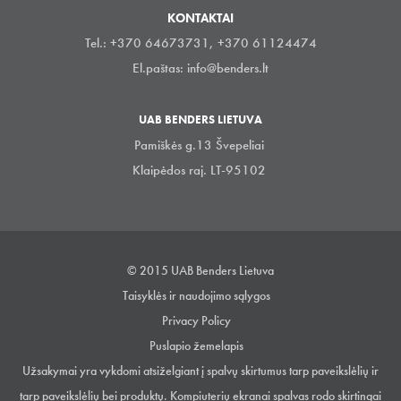
KONTAKTAI
Tel.: +370 64673731, +370 61124474
El.paštas:
info@benders.lt
UAB BENDERS LIETUVA
Pamiškės g.13 Švepeliai
Klaipėdos raj. LT-95102
© 2015 UAB Benders Lietuva
Taisyklės ir naudojimo sąlygos
Privacy Policy
Puslapio žemelapis
Užsakymai yra vykdomi atsiželgiant į spalvų skirtumus tarp paveikslėlių ir
tarp paveikslėlių bei produktų. Kompiuterių ekranai spalvas rodo skirtingai