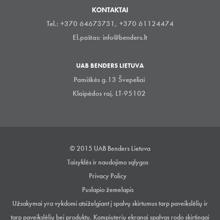
KONTAKTAI
Tel.: +370 64673731, +370 61124474
El.paštas:
info@benders.lt
UAB BENDERS LIETUVA
Pamiškės g.13 Švepeliai
Klaipėdos raj. LT-95102
© 2015 UAB Benders Lietuva
Taisyklės ir naudojimo sąlygos
Privacy Policy
Puslapio žemelapis
Užsakymai yra vykdomi atsiželgiant į spalvų skirtumus tarp paveikslėlių ir
tarp paveikslėlių bei produktų. Kompiuterių ekranai spalvas rodo skirtingai