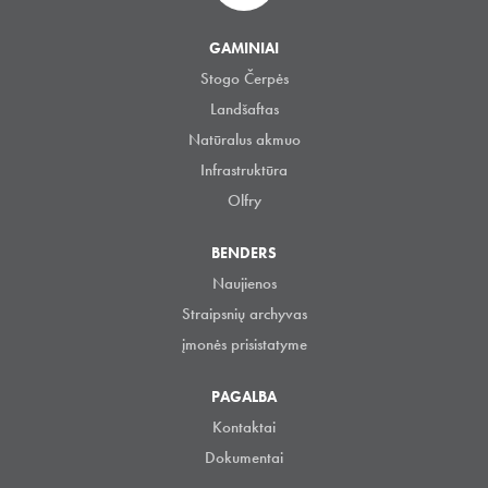
GAMINIAI
Stogo Čerpės
Landšaftas
Natūralus akmuo
Infrastruktūra
Olfry
BENDERS
Naujienos
Straipsnių archyvas
įmonės prisistatyme
PAGALBA
Kontaktai
Dokumentai