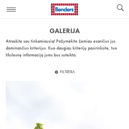
Pagalbos
Įrankiai
nuoroda:
GALERIJA
Atraskite sau tinkamiausią! Pažymėkite žemiau esančius jus
dominančius kriterijus. Kuo daugiau kriterijų pasirinksite, tuo
tikslesnę informaciją jums bus suteikta.
FILTRERA