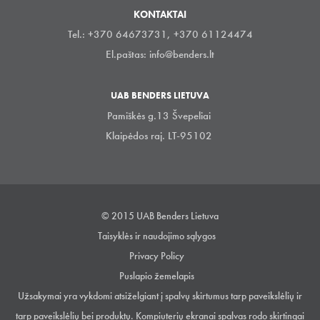
KONTAKTAI
Tel.: +370 64673731, +370 61124474
El.paštas:
info@benders.lt
UAB BENDERS LIETUVA
Pamiškės g.13 Švepeliai
Klaipėdos raj. LT-95102
© 2015 UAB Benders Lietuva
Taisyklės ir naudojimo sąlygos
Privacy Policy
Puslapio žemelapis
Užsakymai yra vykdomi atsiželgiant į spalvų skirtumus tarp paveikslėlių ir
tarp paveikslėlių bei produktų. Kompiuterių ekranai spalvas rodo skirtingai