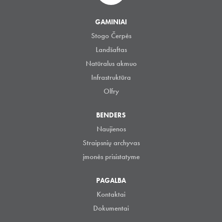
GAMINIAI
Stogo Čerpės
Landšaftas
Natūralus akmuo
Infrastruktūra
Olfry
BENDERS
Naujienos
Straipsnių archyvas
įmonės prisistatyme
PAGALBA
Kontaktai
Dokumentai