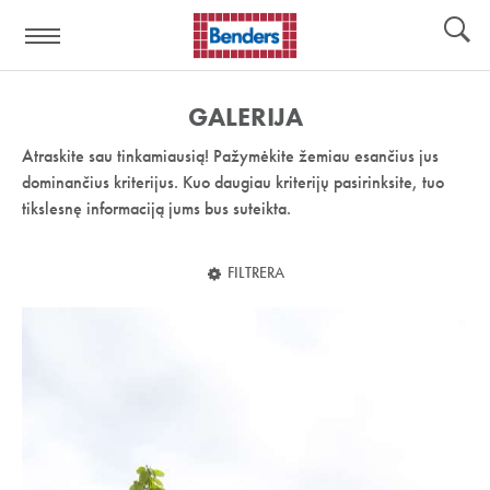
Pagalbos
Įrankiai
nuoroda:
GALERIJA
Atraskite sau tinkamiausią! Pažymėkite žemiau esančius jus
dominančius kriterijus. Kuo daugiau kriterijų pasirinksite, tuo
tikslesnę informaciją jums bus suteikta.
FILTRERA