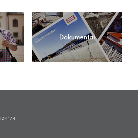
Dokumentai
1124474