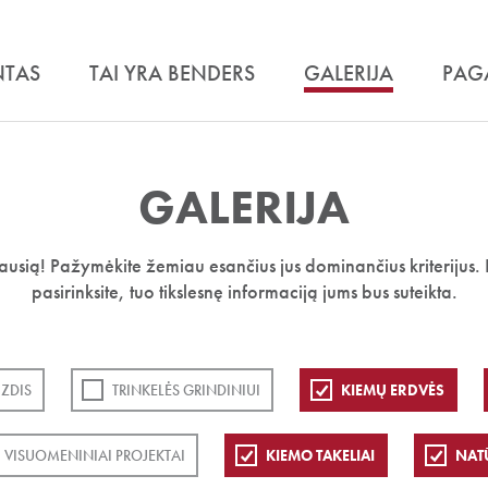
NTAS
TAI YRA BENDERS
GALERIJA
PAG
GALERIJA
iausią! Pažymėkite žemiau esančius jus dominančius kriterijus. 
pasirinksite, tuo tikslesnę informaciją jums bus suteikta.
ZDIS
TRINKELĖS GRINDINIUI
KIEMŲ ERDVĖS
VISUOMENINIAI PROJEKTAI
KIEMO TAKELIAI
NAT