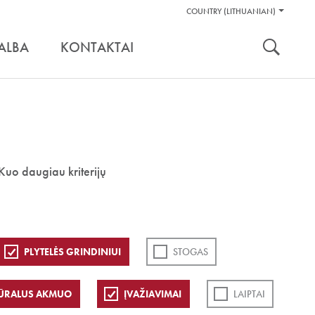
Pagalbos
COUNTRY (LITHUANIAN)
Įrankiai
nuoroda:
ALBA
KONTAKTAI
Kuo daugiau kriterijų
PLYTELĖS GRINDINIUI
STOGAS
ŪRALUS AKMUO
ĮVAŽIAVIMAI
LAIPTAI