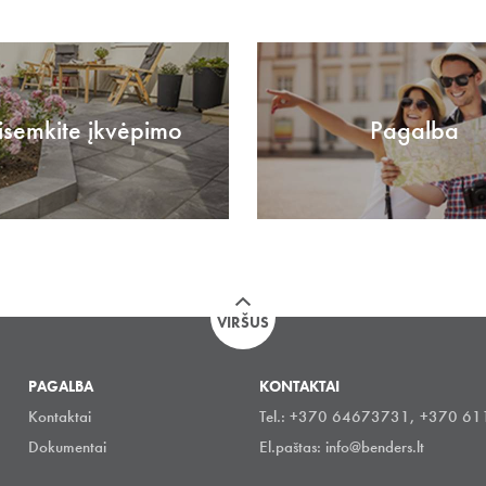
isemkite įkvėpimo
Pagalba
VIRŠUS
PAGALBA
KONTAKTAI
Kontaktai
Tel.: +370 64673731, +370 6
Dokumentai
El.paštas:
info@benders.lt