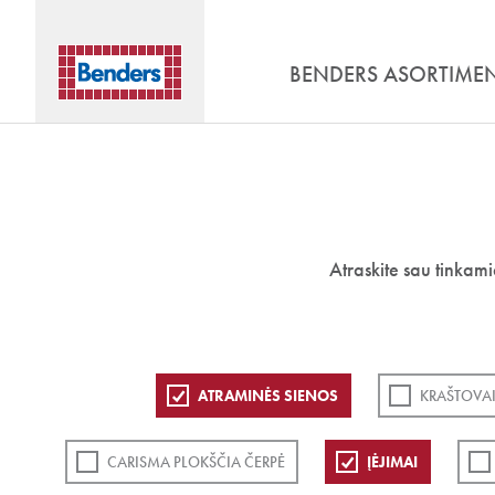
BENDERS ASORTIME
Atraskite sau tinkam
ATRAMINĖS SIENOS
KRAŠTOVAI
CARISMA PLOKŠČIA ČERPĖ
ĮĖJIMAI