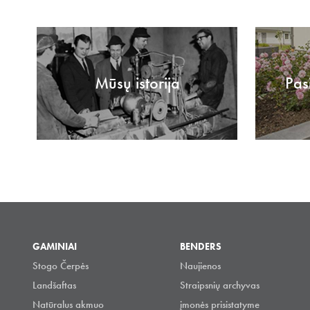
Mūsų istorija
Pas
GAMINIAI
BENDERS
Stogo Čerpės
Naujienos
Landšaftas
Straipsnių archyvas
Natūralus akmuo
įmonės prisistatyme