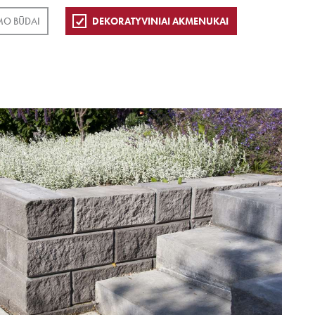
MO BŪDAI
DEKORATYVINIAI AKMENUKAI