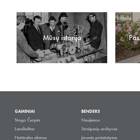
Mūsų istorija
Pas
GAMINIAI
BENDERS
Stogo Čerpės
Naujienos
Landšaftas
Straipsnių archyvas
Natūralus akmuo
įmonės prisistatyme