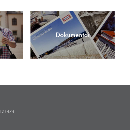
Dokumentai
1124474