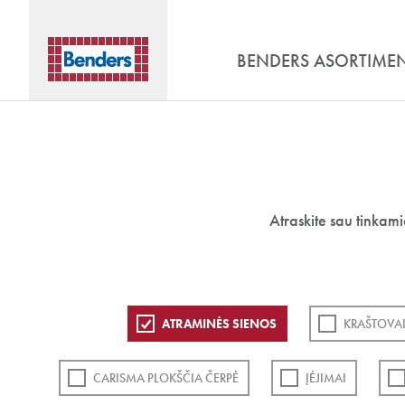
BENDERS ASORTIME
Atraskite sau tinkam
ATRAMINĖS SIENOS
KRAŠTOVAI
CARISMA PLOKŠČIA ČERPĖ
ĮĖJIMAI