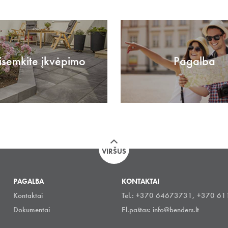
isemkite įkvėpimo
Pagalba
VIRŠUS
PAGALBA
KONTAKTAI
Kontaktai
Tel.: +370 64673731, +370 6
Dokumentai
El.paštas:
info@benders.lt