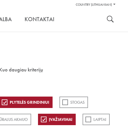
Pagalbos
COUNTRY (LITHUANIAN)
Įrankiai
nuoroda:
ALBA
KONTAKTAI
Kuo daugiau kriterijų
PLYTELĖS GRINDINIUI
STOGAS
ŪRALUS AKMUO
ĮVAŽIAVIMAI
LAIPTAI