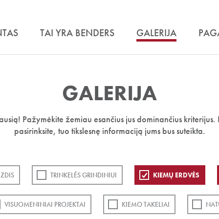
NTAS
TAI YRA BENDERS
GALERIJA
PAG
GALERIJA
iausią! Pažymėkite žemiau esančius jus dominančius kriterijus. 
pasirinksite, tuo tikslesnę informaciją jums bus suteikta.
ZDIS
TRINKELĖS GRINDINIUI
KIEMŲ ERDVĖS
VISUOMENINIAI PROJEKTAI
KIEMO TAKELIAI
NAT