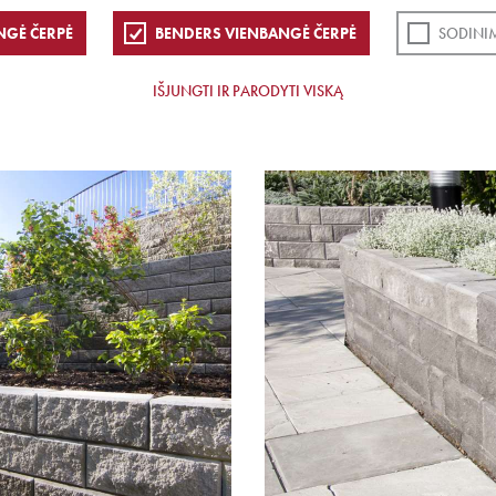
NGĖ ČERPĖ
BENDERS VIENBANGĖ ČERPĖ
SODINI
IŠJUNGTI IR PARODYTI VISKĄ