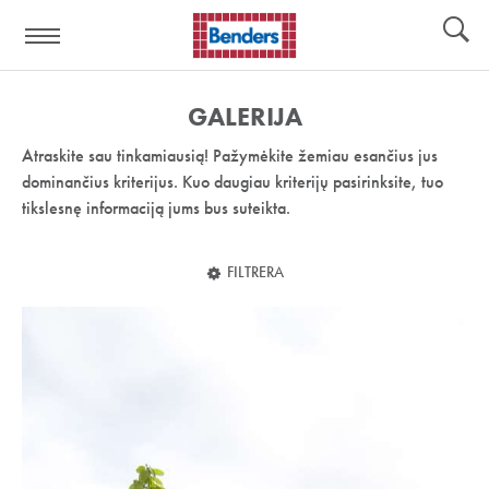
Pagalbos
Įrankiai
nuoroda:
GALERIJA
Atraskite sau tinkamiausią! Pažymėkite žemiau esančius jus
dominančius kriterijus. Kuo daugiau kriterijų pasirinksite, tuo
tikslesnę informaciją jums bus suteikta.
FILTRERA