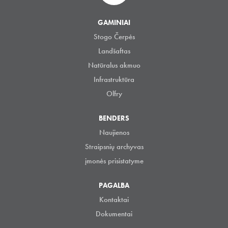
GAMINIAI
Stogo Čerpės
Landšaftas
Natūralus akmuo
Infrastruktūra
Olfry
BENDERS
Naujienos
Straipsnių archyvas
įmonės prisistatyme
PAGALBA
Kontaktai
Dokumentai