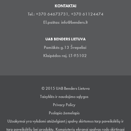
KONTAKTAI
Tel.: +370 64673731, +370 61124474
El.paštas:
info@benders.lt
UAB BENDERS LIETUVA
Pamiškės g.13 Švepeliai
Klaipėdos raj. LT-95102
© 2015 UAB Benders Lietuva
Taisyklės ir naudojimo sąlygos
Privacy Policy
Puslapio žemelapis
Užsakymai yra vykdomi atsiželgiant į spalvų skirtumus tarp paveikslėlių ir
tarp paveikslėlių bei produktų. Kompiuterių ekranai spalvas rodo skirtingai