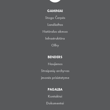
GAMINIAI
Stogo Čerpės
Landšaftas
Natūralus akmuo
Infrastruktūra
Olfry
BENDERS
Naujienos
Straipsnių archyvas
įmonės prisistatyme
PAGALBA
Kontaktai
Dokumentai