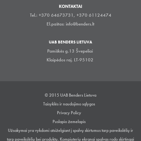
KONTAKTAI
Tel.: +370 64673731, +370 61124474
El.paštas:
info@benders.lt
UAB BENDERS LIETUVA
Pamiškės g.13 Švepeliai
Klaipėdos raj. LT-95102
© 2015 UAB Benders Lietuva
Taisyklės ir naudojimo sąlygos
Privacy Policy
Puslapio žemelapis
Užsakymai yra vykdomi atsiželgiant į spalvų skirtumus tarp paveikslėlių ir
tarp paveikslėlių bei produktų. Kompiuterių ekranai spalvas rodo skirtingai