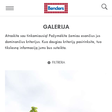
Pagalbos
Įrankiai
nuoroda:
GALERIJA
Atraskite sau tinkamiausią! Pažymėkite žemiau esančius jus
dominančius kriterijus. Kuo daugiau kriterijų pasirinksite, tuo
tikslesnę informaciją jums bus suteikta.
FILTRERA