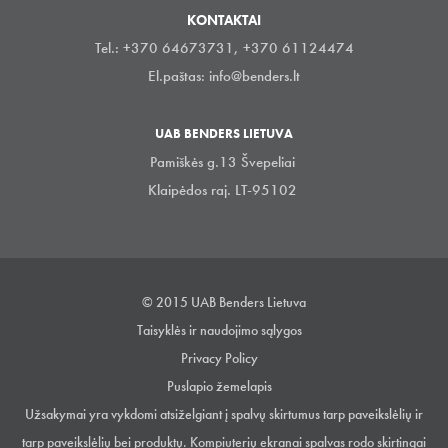
KONTAKTAI
Tel.: +370 64673731, +370 61124474
El.paštas:
info@benders.lt
UAB BENDERS LIETUVA
Pamiškės g.13 Švepeliai
Klaipėdos raj. LT-95102
© 2015 UAB Benders Lietuva
Taisyklės ir naudojimo sąlygos
Privacy Policy
Puslapio žemelapis
Užsakymai yra vykdomi atsiželgiant į spalvų skirtumus tarp paveikslėlių ir
tarp paveikslėlių bei produktų. Kompiuterių ekranai spalvas rodo skirtingai