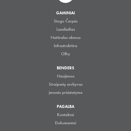
GAMINIAI
Stogo Čerpės
Landšaftas
Natūralus akmuo
Infrastruktūra
Olfry
BENDERS
Naujienos
Straipsnių archyvas
įmonės prisistatyme
PAGALBA
Kontaktai
Dokumentai