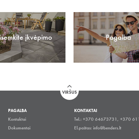
isemkite įkvėpimo
Pagalba
VIRŠUS
PAGALBA
KONTAKTAI
Kontaktai
Tel.: +370 64673731, +370 6
Dokumentai
El.paštas:
info@benders.lt