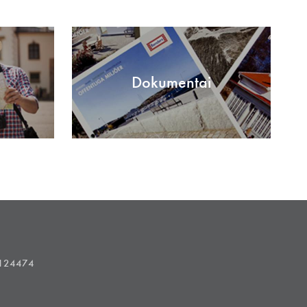
Dokumentai
1124474