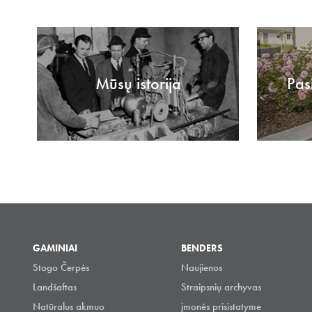
Mūsų istorija
Pas
GAMINIAI
BENDERS
Stogo Čerpės
Naujienos
Landšaftas
Straipsnių archyvas
Natūralus akmuo
įmonės prisistatyme