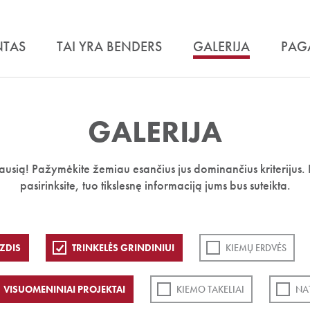
NTAS
TAI YRA BENDERS
GALERIJA
PAG
GALERIJA
iausią! Pažymėkite žemiau esančius jus dominančius kriterijus. 
pasirinksite, tuo tikslesnę informaciją jums bus suteikta.
ZDIS
TRINKELĖS GRINDINIUI
KIEMŲ ERDVĖS
VISUOMENINIAI PROJEKTAI
KIEMO TAKELIAI
NA