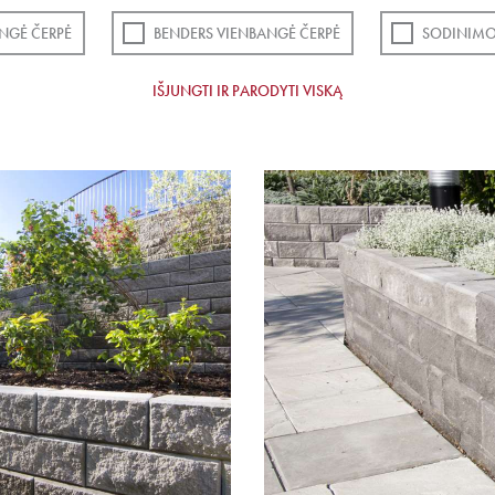
NGĖ ČERPĖ
BENDERS VIENBANGĖ ČERPĖ
SODINIMO
IŠJUNGTI IR PARODYTI VISKĄ