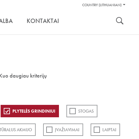
Pagalbos
COUNTRY (LITHUANIAN)
Įrankiai
nuoroda:
ALBA
KONTAKTAI
Kuo daugiau kriterijų
PLYTELĖS GRINDINIUI
STOGAS
TŪRALUS AKMUO
ĮVAŽIAVIMAI
LAIPTAI