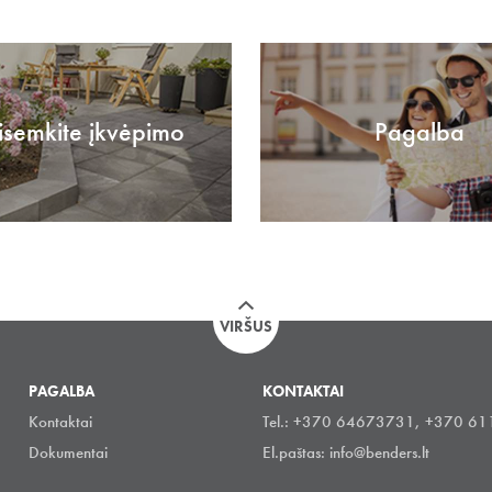
isemkite įkvėpimo
Pagalba
VIRŠUS
PAGALBA
KONTAKTAI
Kontaktai
Tel.: +370 64673731, +370 6
Dokumentai
El.paštas:
info@benders.lt