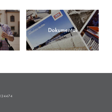
Dokumentai
1124474