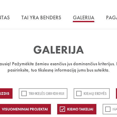
NTAS
TAI YRA BENDERS
GALERIJA
PAG
GALERIJA
iausią! Pažymėkite žemiau esančius jus dominančius kriterijus. 
pasirinksite, tuo tikslesnę informaciją jums bus suteikta.
IZDIS
TRINKELĖS GRINDINIUI
KIEMŲ ERDVĖS
VISUOMENINIAI PROJEKTAI
KIEMO TAKELIAI
NA