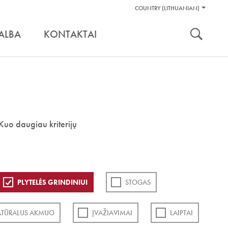
Pagalbos
COUNTRY (LITHUANIAN)
Įrankiai
nuoroda:
ALBA
KONTAKTAI
Kuo daugiau kriterijų
PLYTELĖS GRINDINIUI
STOGAS
TŪRALUS AKMUO
ĮVAŽIAVIMAI
LAIPTAI