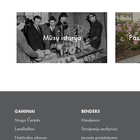
Mūsų istorija
Pas
GAMINIAI
BENDERS
Stogo Čerpės
Naujienos
Landšaftas
Straipsnių archyvas
Natūralus akmuo
įmonės prisistatyme