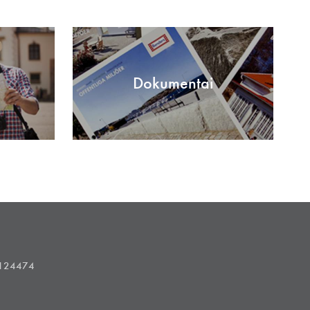
Dokumentai
1124474