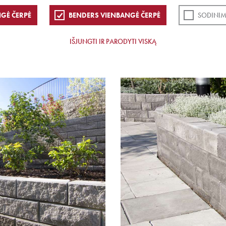
GĖ ČERPĖ
BENDERS VIENBANGĖ ČERPĖ
SODINIM
IŠJUNGTI IR PARODYTI VISKĄ