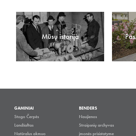
Mūsų istorija
Pas
GAMINIAI
BENDERS
Stogo Čerpės
Naujienos
Landšaftas
Straipsnių archyvas
Natūralus akmuo
įmonės prisistatyme