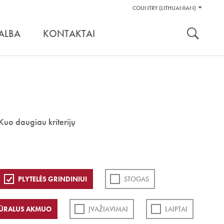
Pagalbos
COUNTRY (LITHUANIAN)
Įrankiai
nuoroda:
ALBA
KONTAKTAI
Kuo daugiau kriterijų
PLYTELĖS GRINDINIUI
STOGAS
ŪRALUS AKMUO
ĮVAŽIAVIMAI
LAIPTAI