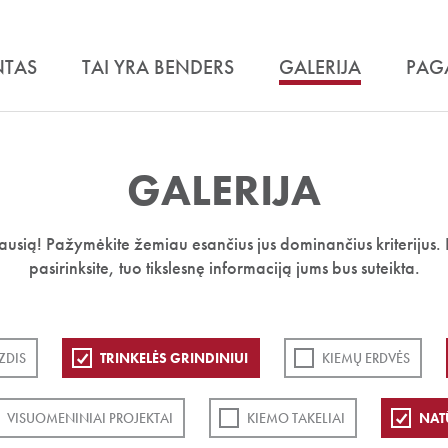
NTAS
TAI YRA BENDERS
GALERIJA
PAG
GALERIJA
iausią! Pažymėkite žemiau esančius jus dominančius kriterijus. 
pasirinksite, tuo tikslesnę informaciją jums bus suteikta.
ZDIS
TRINKELĖS GRINDINIUI
KIEMŲ ERDVĖS
VISUOMENINIAI PROJEKTAI
KIEMO TAKELIAI
NAT