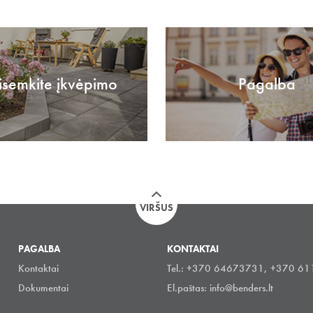
isemkite įkvėpimo
Pagalba
VIRŠUS
PAGALBA
KONTAKTAI
Kontaktai
Tel.: +370 64673731, +370 6
Dokumentai
El.paštas:
info@benders.lt